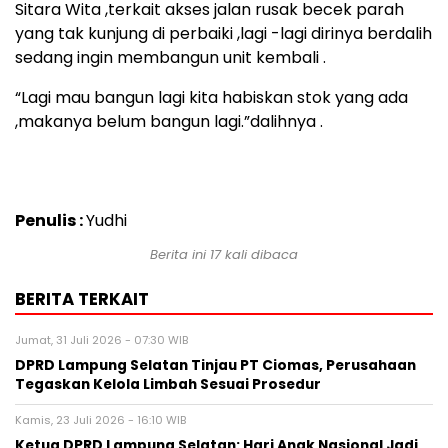
Sitara Wita ,terkait akses jalan rusak becek parah
yang tak kunjung di perbaiki ,lagi -lagi dirinya berdalih
sedang ingin membangun unit kembali .
“Lagi mau bangun lagi kita habiskan stok yang ada
,makanya belum bangun lagi.”dalihnya .
Penulis :
Yudhi
Berita ini 17 kali dibaca
BERITA TERKAIT
Jumat, 31 Juli 2026 - 07:30 WIB
DPRD Lampung Selatan Tinjau PT Ciomas, Perusahaan
Tegaskan Kelola Limbah Sesuai Prosedur
Kamis, 23 Juli 2026 - 16:10 WIB
Ketua DPRD Lampung Selatan: Hari Anak Nasional Jadi