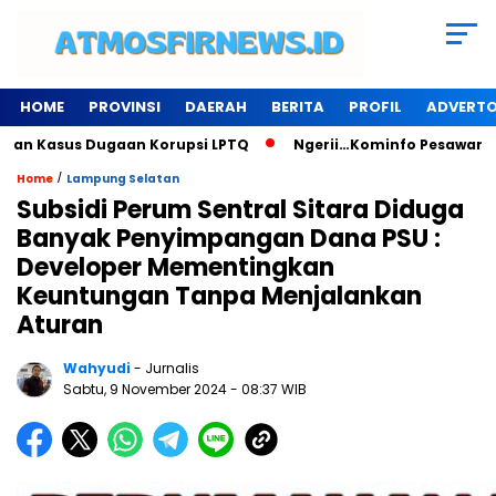
HOME
PROVINSI
DAERAH
BERITA
PROFIL
ADVERTO
sus Dugaan Korupsi LPTQ
Ngerii…Kominfo Pesawaran Sewa Ge
/
Home
Lampung Selatan
Subsidi Perum Sentral Sitara Diduga
Banyak Penyimpangan Dana PSU :
Developer Mementingkan
Keuntungan Tanpa Menjalankan
Aturan
Wahyudi
- Jurnalis
Sabtu, 9 November 2024
- 08:37 WIB