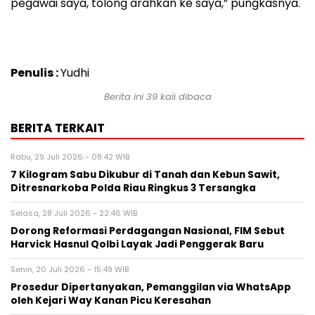
pegawai saya, tolong arahkan ke saya,” pungkasnya.
Penulis :
Yudhi
Berita ini 39 kali dibaca
BERITA TERKAIT
Rabu, 29 Juli 2026 - 08:42 WIB
7 Kilogram Sabu Dikubur di Tanah dan Kebun Sawit,
Ditresnarkoba Polda Riau Ringkus 3 Tersangka
Selasa, 28 Juli 2026 - 22:46 WIB
Dorong Reformasi Perdagangan Nasional, FIM Sebut
Harvick Hasnul Qolbi Layak Jadi Penggerak Baru
Senin, 20 Juli 2026 - 15:49 WIB
Prosedur Dipertanyakan, Pemanggilan via WhatsApp
oleh Kejari Way Kanan Picu Keresahan