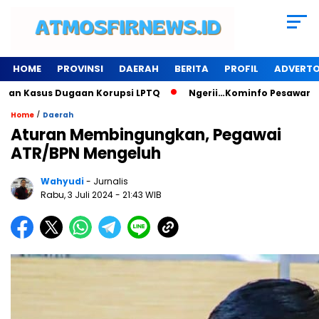
HOME
PROVINSI
DAERAH
BERITA
PROFIL
ADVERTO
Kasus Dugaan Korupsi LPTQ
Ngerii…Kominfo Pesawaran Sewa G
/
Home
Daerah
Aturan Membingungkan, Pegawai
ATR/BPN Mengeluh
Wahyudi
- Jurnalis
Rabu, 3 Juli 2024
- 21:43 WIB