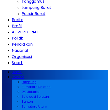
Tanggamus
Lampung Barat
Pesisir Barat
Berita
Profil
ADVERTORIAL
Politik
Pendidikan
Nasional
Organisasi
Sport
Home
Provinsi
Lampung
Sumatera Selatan
DKI Jakarta
Sulawesi Selatan
Banten
Sumatera Utara