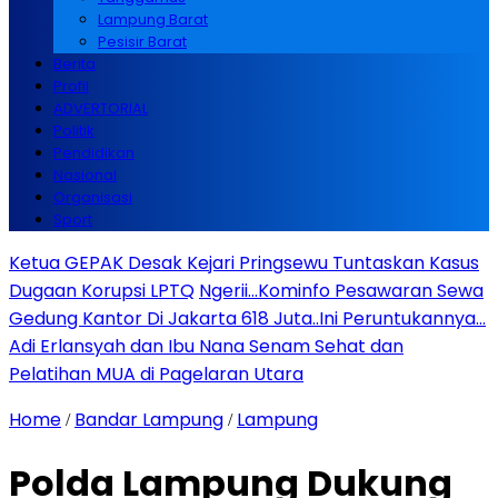
Lampung Barat
Pesisir Barat
Berita
Profil
ADVERTORIAL
Politik
Pendidikan
Nasional
Organisasi
Sport
Ketua GEPAK Desak Kejari Pringsewu Tuntaskan Kasus
Dugaan Korupsi LPTQ
Ngerii…Kominfo Pesawaran Sewa
Gedung Kantor Di Jakarta 618 Juta..Ini Peruntukannya…
Adi Erlansyah dan Ibu Nana Senam Sehat dan
Pelatihan MUA di Pagelaran Utara
Home
Bandar Lampung
Lampung
/
/
Polda Lampung Dukung