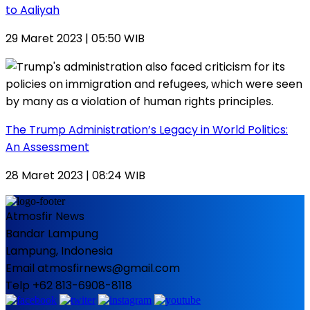
to Aaliyah
29 Maret 2023 | 05:50 WIB
The Trump Administration’s Legacy in World Politics:
An Assessment
28 Maret 2023 | 08:24 WIB
Atmosfir News
Bandar Lampung
Lampung, Indonesia
Email atmosfirnews@gmail.com
Telp +62 813-6908-8118