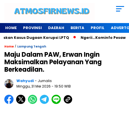
HOME
PROVINSI
DAERAH
BERITA
PROFIL
ADVERTO
skan Kasus Dugaan Korupsi LPTQ
Ngerii…Kominfo Pesawaran 
/
Home
Lampung Tengah
Maju Dalam PAW, Erwan Ingin
Maksimalkan Pelayanan Yang
Berkeadilan.
Wahyudi
- Jurnalis
Minggu, 31 Mei 2026
- 19:50 WIB