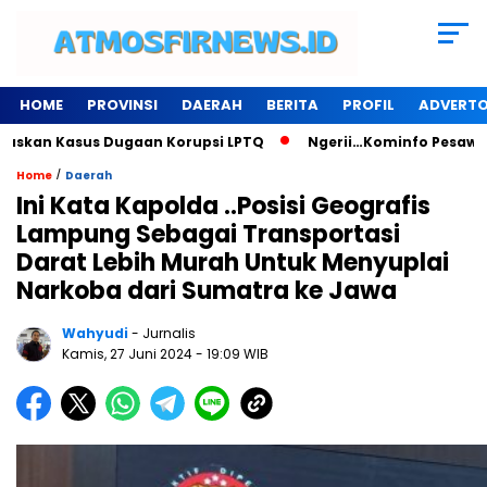
HOME
PROVINSI
DAERAH
BERITA
PROFIL
ADVERTO
n Kasus Dugaan Korupsi LPTQ
Ngerii…Kominfo Pesawaran Sew
/
Home
Daerah
Ini Kata Kapolda ..Posisi Geografis
Lampung Sebagai Transportasi
Darat Lebih Murah Untuk Menyuplai
Narkoba dari Sumatra ke Jawa
Wahyudi
- Jurnalis
Kamis, 27 Juni 2024
- 19:09 WIB