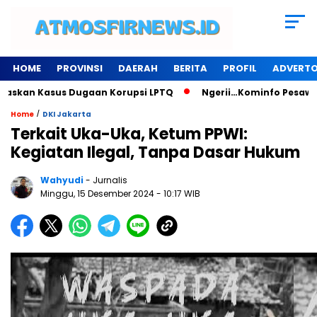
HOME
PROVINSI
DAERAH
BERITA
PROFIL
ADVERTO
skan Kasus Dugaan Korupsi LPTQ
Ngerii…Kominfo Pesawaran 
/
Home
DKI Jakarta
Terkait Uka-Uka, Ketum PPWI:
Kegiatan Ilegal, Tanpa Dasar Hukum
Wahyudi
- Jurnalis
Minggu, 15 Desember 2024
- 10:17 WIB