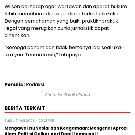
Wilson berharap agar wartawan dan aparat hukum
lebih memahami duduk perkara terkait uka-uka.
Dengan pemahaman yang baik, praktik-praktik
ilegal yang merugikan dunia jurnalistik dapat
dihentikan.
“Semoga paham dan tidak bertanya lagi soal uka-
uka yaa. Terima kasih,” tutupnya.
Penulis :
Redaksi
Berita ini 18 kali dibaca
BERITA TERKAIT
Sabtu, 11 Juli 2026 - 20:21 WIB
Mengawal Isu Sosial dan Keagamaan: Mengenal Aprozi
Alam, Politisi Golkar dari Dapil Lampung II