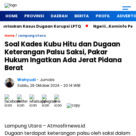
HOME
PROVINSI
DAERAH
BERITA
PROFIL
ADVERTO
untaskan Kasus Dugaan Korupsi LPTQ
Ngerii…Kominfo Pesawa
/
Home
Lampung Utara
Soal Kades Kubu Hitu dan Dugaan
Keterangan Palsu Saksi, Pakar
Hukum Ingatkan Ada Jerat Pidana
Berat
Wahyudi
- Jurnalis
Sabtu, 26 Oktober 2024
- 20:14 WIB
Lampung Utara – Atmosfirnews.id
Dugaan terdapat keterangan palsu oleh saksi dalam