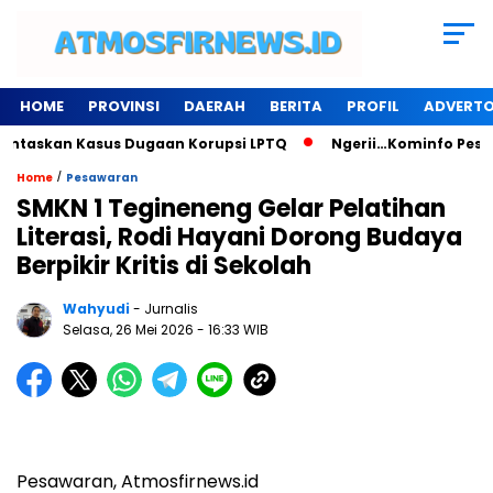
HOME
PROVINSI
DAERAH
BERITA
PROFIL
ADVERTO
ntaskan Kasus Dugaan Korupsi LPTQ
Ngerii…Kominfo Pesawar
/
Home
Pesawaran
SMKN 1 Tegineneng Gelar Pelatihan
Literasi, Rodi Hayani Dorong Budaya
Berpikir Kritis di Sekolah
Wahyudi
- Jurnalis
Selasa, 26 Mei 2026
- 16:33 WIB
Pesawaran, Atmosfirnews.id