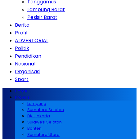
Tanggamus
Lampung Barat
Pesisir Barat
Berita
Profil
ADVERTORIAL
Politik
Pendidikan
Nasional
Organisasi
Sport
Home
Provinsi
Lampung
Sumatera Selatan
DKI Jakarta
Sulawesi Selatan
Banten
Sumatera Utara