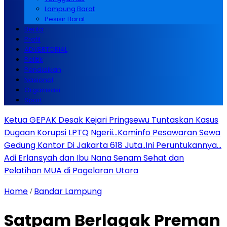
Lampung Barat
Pesisir Barat
Berita
Profil
ADVERTORIAL
Politik
Pendidikan
Nasional
Organisasi
Sport
Ketua GEPAK Desak Kejari Pringsewu Tuntaskan Kasus
Dugaan Korupsi LPTQ
Ngerii…Kominfo Pesawaran Sewa
Gedung Kantor Di Jakarta 618 Juta..Ini Peruntukannya…
Adi Erlansyah dan Ibu Nana Senam Sehat dan
Pelatihan MUA di Pagelaran Utara
Home
Bandar Lampung
/
Satpam Berlagak Preman