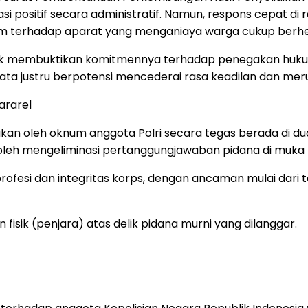
 positif secara administratif. Namun, respons cepat di ra
m terhadap aparat yang menganiaya warga cukup berhent
tuk membuktikan komitmennya terhadap penegakan hukum ya
emata justru berpotensi mencederai rasa keadilan dan me
ararel
ukan oleh oknum anggota Polri secara tegas berada di d
dak boleh mengeliminasi pertanggungjawaban pidana di muk
 profesi dan integritas korps, dengan ancaman mulai dar
isik (penjara) atas delik pidana murni yang dilanggar.