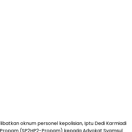
atkan oknum personel kepolisian, Iptu Dedi Karmiadi
kan Propam (SP2HP2-Propam) kepada Advokat Syamsul