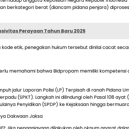
terhadap anggota Kepolisian Negara Republik Indonesia y
 berkategori berat (diancam pidana penjara) diproses m
sivitas Perayaan Tahun Baru 2025
 kode etik, penegakan hukum tersebut dinilai cacat secar
perlu memahami bahwa Bidpropam memiliki kompetensi 
h jalur Laporan Polisi (LP) Terpisah di ranah Pidana U
rpadu (SPKT). Langkah ini dilindungi oleh Pasal 108 ayat (
lainya Penyidikan (SPDP) ke Kejaksaan hingga bermuara 
nya Dakwaan Jaksa
tif? Jika penganiayaan dilakukan oleh oknum aparat da