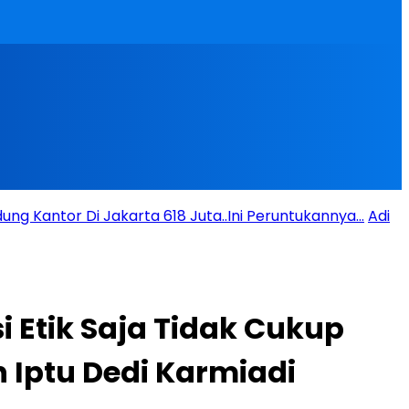
ng Kantor Di Jakarta 618 Juta..Ini Peruntukannya…
Adi
 Etik Saja Tidak Cukup
 Iptu Dedi Karmiadi