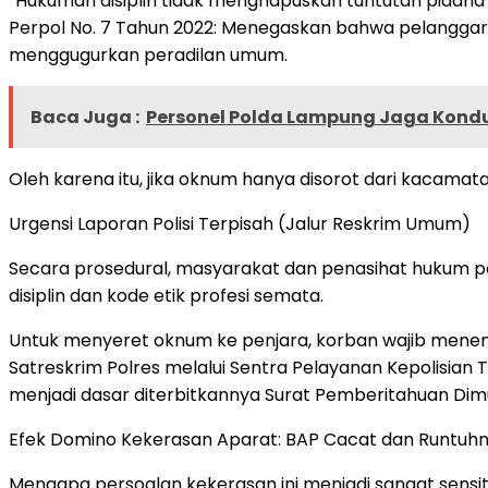
“Hukuman disiplin tidak menghapuskan tuntutan pidana 
Perpol No. 7 Tahun 2022: Menegaskan bahwa pelanggaran
menggugurkan peradilan umum.
Baca Juga :
Personel Polda Lampung Jaga Kondu
Oleh karena itu, jika oknum hanya disorot dari kacamata
Urgensi Laporan Polisi Terpisah (Jalur Reskrim Umum)
Secara prosedural, masyarakat dan penasihat hukum 
disiplin dan kode etik profesi semata.
Untuk menyeret oknum ke penjara, korban wajib menempu
Satreskrim Polres melalui Sentra Pelayanan Kepolisian Te
menjadi dasar diterbitkannya Surat Pemberitahuan Dimu
Efek Domino Kekerasan Aparat: BAP Cacat dan Runtuh
Mengapa persoalan kekerasan ini menjadi sangat sensi