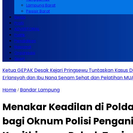
Lampung Barat
Pesisir Barat
Berita
Profil
ADVERTORIAL
Politik
Pendidikan
Nasional
Organisasi
Sport
Ketua GEPAK Desak Kejari Pringsewu Tuntaskan Kasus 
Erlansyah dan Ibu Nana Senam Sehat dan Pelatihan MUA
Home
Bandar Lampung
/
Menakar Keadilan di Pold
bagi Oknum Polisi Pengani