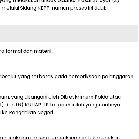
ang melakukan tindak pidana.” Pasal 27 ayat (2)
elalui Sidang KEPP, namun proses ini tidak
a formal dan materiil.
absolut yang terbatas pada pemeriksaan pelanggaran
mum, yang ditangani oleh Ditreskrimum Polda atau
1) dan (6) KUHAP. LP terpisah inilah yang nantinya
ke Pengadilan Negeri.
lam rangkaian proses pemeriksaan untuk menekan