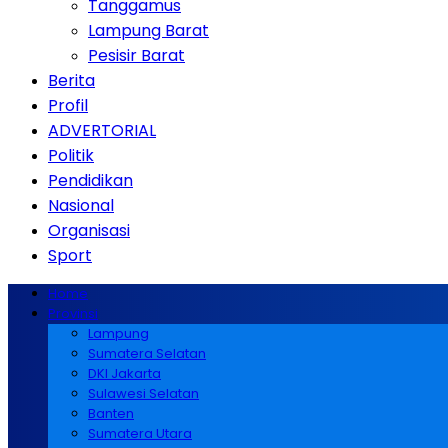
Tanggamus
Lampung Barat
Pesisir Barat
Berita
Profil
ADVERTORIAL
Politik
Pendidikan
Nasional
Organisasi
Sport
Home
Provinsi
Lampung
Sumatera Selatan
DKI Jakarta
Sulawesi Selatan
Banten
Sumatera Utara