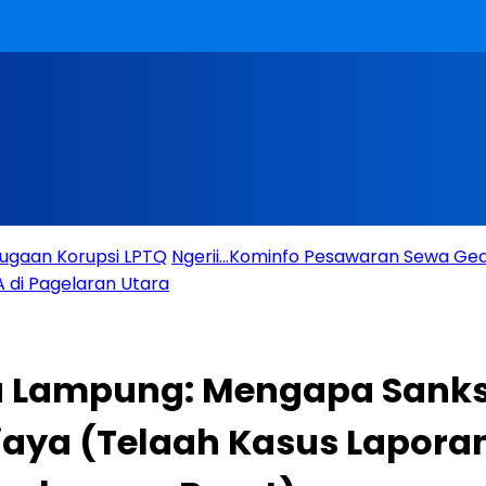
Dugaan Korupsi LPTQ
Ngerii…Kominfo Pesawaran Sewa Gedu
 di Pagelaran Utara
a Lampung: Mengapa Sanksi
aya (Telaah Kasus Laporan