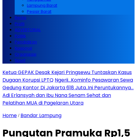
Lampung Barat
Pesisir Barat
Berita
Profil
ADVERTORIAL
Politik
Pendidikan
Nasional
Organisasi
Sport
Ketua GEPAK Desak Kejari Pringsewu Tuntaskan Kasus
Dugaan Korupsi LPTQ
Ngerii…Kominfo Pesawaran Sewa
Gedung Kantor Di Jakarta 618 Juta..Ini Peruntukannya…
Adi Erlansyah dan Ibu Nana Senam Sehat dan
Pelatihan MUA di Pagelaran Utara
Home
Bandar Lampung
/
Pungutan Pramuka Rp1,5