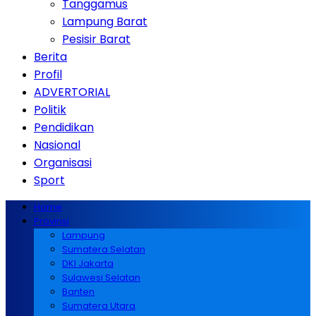
Tanggamus
Lampung Barat
Pesisir Barat
Berita
Profil
ADVERTORIAL
Politik
Pendidikan
Nasional
Organisasi
Sport
Home
Provinsi
Lampung
Sumatera Selatan
DKI Jakarta
Sulawesi Selatan
Banten
Sumatera Utara