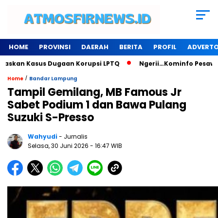
HOME
PROVINSI
DAERAH
BERITA
PROFIL
ADVERTO
Kasus Dugaan Korupsi LPTQ
Ngerii…Kominfo Pesawaran Sewa G
/
Home
Bandar Lampung
Tampil Gemilang, MB Famous Jr
Sabet Podium 1 dan Bawa Pulang
Suzuki S-Presso
Wahyudi
- Jurnalis
Selasa, 30 Juni 2026
- 16:47 WIB