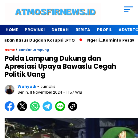
HOME
PROVINSI
DAERAH
BERITA
PROFIL
ADVERTO
n Kasus Dugaan Korupsi LPTQ
Ngerii…Kominfo Pesawaran Sew
/
Home
Bandar Lampung
Polda Lampung Dukung dan
Apresiasi Upaya Bawaslu Cegah
Politik Uang
Wahyudi
- Jurnalis
Senin, 11 November 2024
- 11:57 WIB