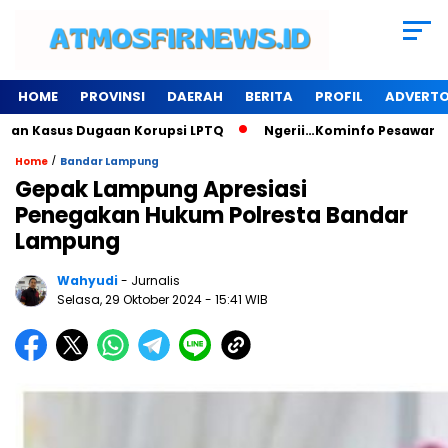
HOME
PROVINSI
DAERAH
BERITA
PROFIL
ADVERTO
us Dugaan Korupsi LPTQ
Ngerii…Kominfo Pesawaran Sewa Ged
/
Home
Bandar Lampung
Gepak Lampung Apresiasi
Penegakan Hukum Polresta Bandar
Lampung
Wahyudi
- Jurnalis
Selasa, 29 Oktober 2024
- 15:41 WIB