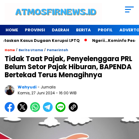
HOME
PROVINSI
DAERAH
BERITA
PROFIL
ADVERTO
taskan Kasus Dugaan Korupsi LPTQ
Ngerii…Kominfo Pesawara
/
/
Home
Berita Utama
Pemerintah
Tidak Taat Pajak, Penyelenggara PRL
Belum Setor Pajak Hiburan, BAPENDA
Bertekad Terus Menagihnya
Wahyudi
- Jurnalis
Kamis, 27 Juni 2024
- 16:00 WIB