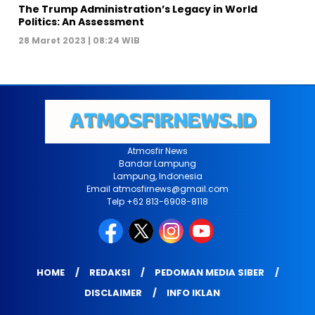
The Trump Administration’s Legacy in World
Politics: An Assessment
28 Maret 2023 | 08:24 WIB
Atmosfir News
Bandar Lampung
Lampung, Indonesia
Email atmosfirnews@gmail.com
Telp +62 813-6908-8118
HOME
REDAKSI
PEDOMAN MEDIA SIBER
DISCLAIMER
INFO IKLAN