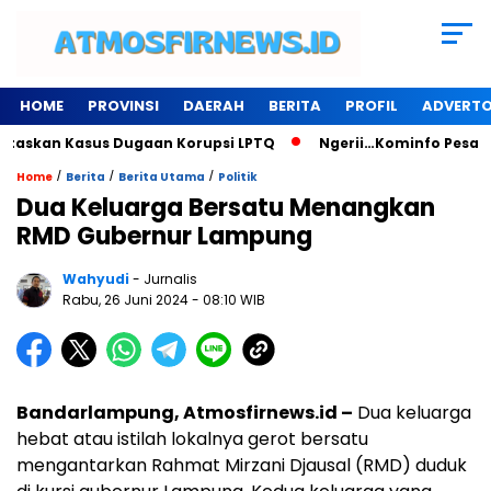
HOME
PROVINSI
DAERAH
BERITA
PROFIL
ADVERTO
askan Kasus Dugaan Korupsi LPTQ
Ngerii…Kominfo Pesawaran
/
/
/
Home
Berita
Berita Utama
Politik
Dua Keluarga Bersatu Menangkan
RMD Gubernur Lampung
Wahyudi
- Jurnalis
Rabu, 26 Juni 2024
- 08:10 WIB
Bandarlampung, Atmosfirnews.id –
Dua keluarga
hebat atau istilah lokalnya gerot bersatu
mengantarkan Rahmat Mirzani Djausal (RMD) duduk