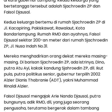
di kursi gubernur Lampung. Kedua keluarga yang
bertetangga tersebut adalah Sjachroedin ZP dan
Faisol Djausal.
Kedua keluarga bertemu di rumah Sjachroedin ZP di
Jl. Kacapiring, Pakiskawat, Rawalaut, Kota
Bandarlampung. Rumah RMD dan ayahnya, Faisol
Djausal sekitar 200-an meter dari rumah Sjachroedin
ZP, Jl. Nusa Indah No.31.
Mereka menghadirkan orang dekat mereka masing-
masing. Di barisan Sjachroedin ZP, ada istrinya, Dino,
putra Atu Ayi, kakak kandung Sjahroedin ZP, dll. Ikut
pula, putra politikus senior, gubernur terpilih 2002
Alzier Dianis Thabranie (ADT), yakni Muhammad
Rinaldi Alzier.
Faisol Djausal mengajak Arie Nanda Djausal, putra
bungsunya, adik RMD, dll, yang juga seorang
pengusaha, terutama bergerak dalam tambang