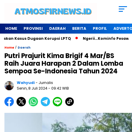
HOME
PROVINSI
DAERAH
BERITA
PROFIL
ADVERTO
 Kasus Dugaan Korupsi LPTQ
Ngerii…Kominfo Pesawaran Sewa
/
Home
Daerah
Putri Prajurit Kima Brigif 4 Mar/BS
Raih Juara Harapan 2 Dalam Lomba
Sempoa Se-Indonesia Tahun 2024
Wahyudi
- Jurnalis
Senin, 8 Juli 2024
- 09:42 WIB