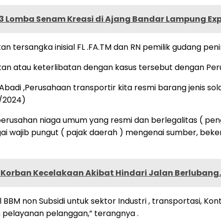
3 Lomba Senam Kreasi di Ajang Bandar Lampung Ex
n tersangka inisial FL .FA.TM dan RN pemilik gudang pe
an atau keterlibatan dengan kasus tersebut dengan Per
badi ,Perusahaan transportir kita resmi barang jenis sol
/2024)
usahan niaga umum yang resmi dan berlegalitas ( penga
ai wajib pungut ( pajak daerah ) mengenai sumber, beke
 Korban Kecelakaan Akibat Hindari Jalan Berlubang.
BM non Subsidi untuk sektor Industri , transportasi, K
pelayanan pelanggan,” terangnya .