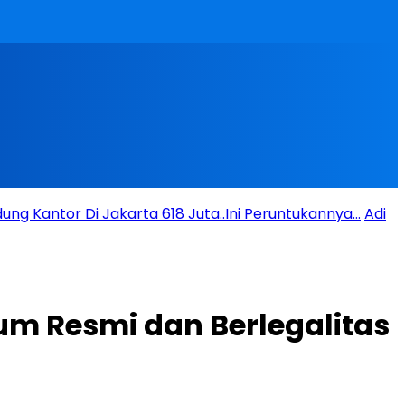
ng Kantor Di Jakarta 618 Juta..Ini Peruntukannya…
Adi
m Resmi dan Berlegalitas