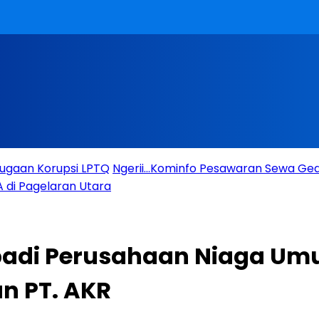
Dugaan Korupsi LPTQ
Ngerii…Kominfo Pesawaran Sewa Gedu
 di Pagelaran Utara
adi Perusahaan Niaga Umu
n PT. AKR