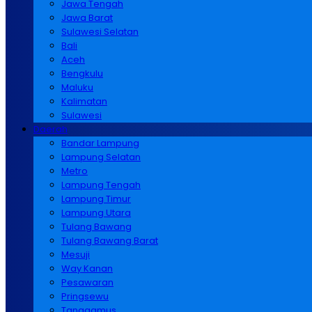
Jawa Tengah
Jawa Barat
Sulawesi Selatan
Bali
Aceh
Bengkulu
Maluku
Kalimatan
Sulawesi
Daerah
Bandar Lampung
Lampung Selatan
Metro
Lampung Tengah
Lampung Timur
Lampung Utara
Tulang Bawang
Tulang Bawang Barat
Mesuji
Way Kanan
Pesawaran
Pringsewu
Tanggamus