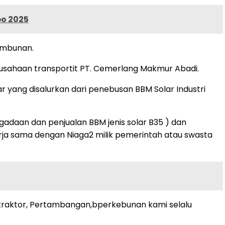
po 2025
nimbunan.
usahaan transportit PT. Cemerlang Makmur Abadi.
ar yang disalurkan dari penebusan BBM Solar Industri
daan dan penjualan BBM jenis solar B35 ) dan
rja sama dengan Niaga2 milik pemerintah atau swasta
ontraktor, Pertambangan,bperkebunan kami selalu