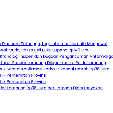
a Diancam Tetangga, Legislator dan Jurnalis Mengawal
ali Murid, Paksa Beli Buku Bupena Rp140 Ribu
it Kronologi Insiden dan Dugaan Pengancaman Antarwarg
ktorat Bandar Lampung Dilaporkan ke Polda Lampung
uk Saat di Konfirmasi Terkait Skandal Umrah Rp38 Juta
lik Pemerintah Provinsi
lik Pemerintah Provinsi
ndar Lampung Rp38 Juta per Jamaah Dipertanyakan