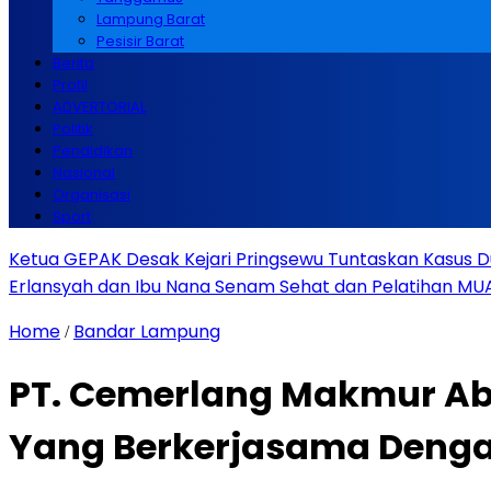
Lampung Barat
Pesisir Barat
Berita
Profil
ADVERTORIAL
Politik
Pendidikan
Nasional
Organisasi
Sport
Ketua GEPAK Desak Kejari Pringsewu Tuntaskan Kasus 
Erlansyah dan Ibu Nana Senam Sehat dan Pelatihan MUA
Home
Bandar Lampung
/
PT. Cemerlang Makmur Ab
Yang Berkerjasama Denga