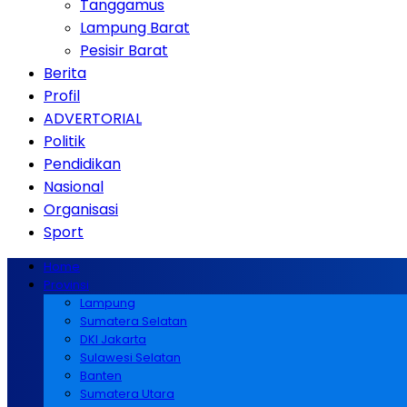
Tanggamus
Lampung Barat
Pesisir Barat
Berita
Profil
ADVERTORIAL
Politik
Pendidikan
Nasional
Organisasi
Sport
Home
Provinsi
Lampung
Sumatera Selatan
DKI Jakarta
Sulawesi Selatan
Banten
Sumatera Utara