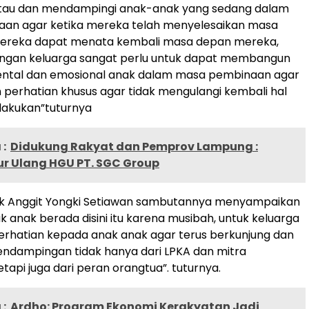
au dan mendampingi anak-anak yang sedang dalam
an agar ketika mereka telah menyelesaikan masa
reka dapat menata kembali masa depan mereka,
kungan keluarga sangat perlu untuk dapat membangun
ntal dan emosional anak dalam masa pembinaan agar
erhatian khusus agar tidak mengulangi kembali hal
lakukan”tuturnya
:
Didukung Rakyat dan Pemprov Lampung :
ur Ulang HGU PT. SGC Group
k Anggit Yongki Setiawan sambutannya menyampaikan
k anak berada disini itu karena musibah, untuk keluarga
erhatian kepada anak anak agar terus berkunjung dan
ndampingan tidak hanya dari LPKA dan mitra
tapi juga dari peran orangtua”. tuturnya.
:
Ardho: Program Ekonomi Kerakyatan Jadi