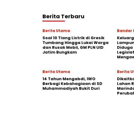
Berita Terbaru
Berita Utama
Bandar
Soal 10 Tiang Listrik di Gresik
Keluarg
Tumbang Hingga Lukai Warga
Lampung
dan Rusak Mobil, GM PLN UID
Diduga
Jatim Bungkam
Legisla
Mengaw
Berita Utama
Berita 
14 Tahun Mengabdi, IWO
Dikaitk
Berbagi Kebahagiaan di SD
Lahan 
Muhammadiyah Bukit Duri
Marind
Peruba