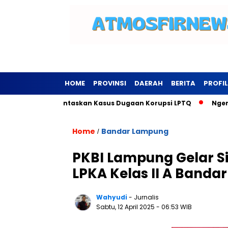
HOME
PROVINSI
DAERAH
BERITA
PROFIL
ingsewu Tuntaskan Kasus Dugaan Korupsi LPTQ
Ngerii…Komin
Home
Bandar Lampung
/
PKBI Lampung Gelar S
LPKA Kelas II A Band
Wahyudi
- Jurnalis
Sabtu, 12 April 2025
- 06:53 WIB