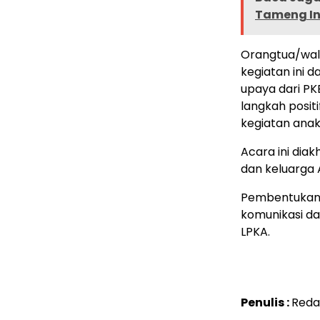
Tameng In
Orangtua/wali
kegiatan ini 
upaya dari P
langkah posit
kegiatan anak
Acara ini dia
dan keluarga 
Pembentukan F
komunikasi da
LPKA.
Penulis :
Reda