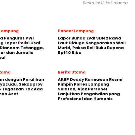
Berita ini 13 kali dibaca
 Lampung
Bandar Lampung
a Pengurus PWI
Lapor Bunda Eva! SDN 2 Rawa
 Lapor Polisi Usai
Laut Diduga Sengsarakan Wali
 Diancam Tetangga,
Murid, Paksa Beli Buku Bupena
tor dan Jurnalis
Rp140 Ribu
al
Utama
Berita Utama
an dengan Peralihan
AKBP Deddy Kurniawan Resmi
Ryacudu, Sekdaprov
Pimpin Polres Lampung
o Tegaskan Tak Ada
Selatan, Ajak Personel
han Aset
Lanjutkan Pengabdian yang
Profesional dan Humanis