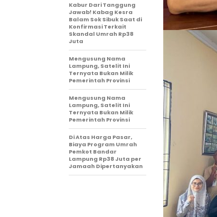
Kabur Dari Tanggung
Jawab! Kabag Kesra
Balam Sok Sibuk Saat di
Konfirmasi Terkait
Skandal Umrah Rp38
Juta
Mengusung Nama
Lampung, Satelit Ini
Ternyata Bukan Milik
Pemerintah Provinsi
Mengusung Nama
Lampung, Satelit Ini
Ternyata Bukan Milik
Pemerintah Provinsi
Di Atas Harga Pasar,
Biaya Program Umrah
Pemkot Bandar
Lampung Rp38 Juta per
Jamaah Dipertanyakan