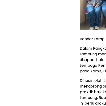
Bandar Lampu
Dalam Rangka m
Lampung menga
disupport ole
Lembaga Pemb
pada Kamis, (
Dihadiri oleh 
mendorong or
praktik baik 
Lampung, Bap
ini perlu dila