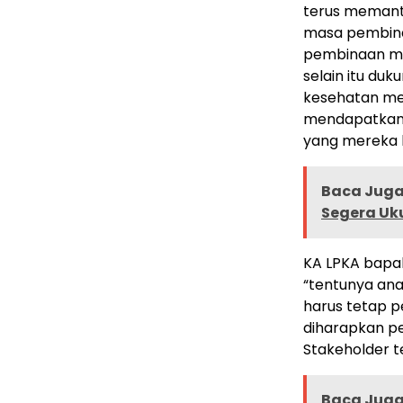
terus memant
masa pembina
pembinaan me
selain itu du
kesehatan me
mendapatkan p
yang mereka 
Baca Juga 
Segera Uk
KA LPKA bapa
“tentunya ana
harus tetap p
diharapkan pe
Stakeholder te
Baca Juga 