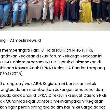
ng – Atmosfirnews.id
emperingati Halal Bi Halal Idul Fitri 1446 H, PKBI
dakan kegiatan diskusi forum keluarga kegiatan ini
h DFAT dalam program INKLUSI untuk dilaksanakan di
inaan Khusus Anak (LPKA) Kelas II A Bandar Lampung
10/04/2025).
20 orangtua / wali ABH, Kegiatan ini bertujuan untuk
angtua dalam memberikan dukungan emosional dan
kepada anak anak di LPKA. Direktur Eksekutif Daerah PKBI
ak Muhamad Fajar Santoso menyampaikan “Kegiatan
kukan agar peran orang tua dalam hal ini keluarga dapat