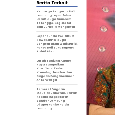
Berita Terkait
Keluarga Pengurus PWI
Lampung Lapor Polisi
Usai Diduga Diancam
Tetangga, Legislator
dan Jurnalis Mengawal
Lapor Bunda Eva! SDN 2
Rawa Laut Diduga
Sengsarakan Wali Murid,
Paksa Beli Buku Bupena
Rp140 Ribu
Lurah Tanjung Agung
Raya Sampaikan
Klarifikasi Terkait
Kronologi Insiden dan
Dugaan Pengancaman
Antarwarga
Terseret Dugaan
Makelar Jabatan, Kakak
Kepala Inspektorat
Bandar Lampung
Dilaporkan ke Polda
Lampung