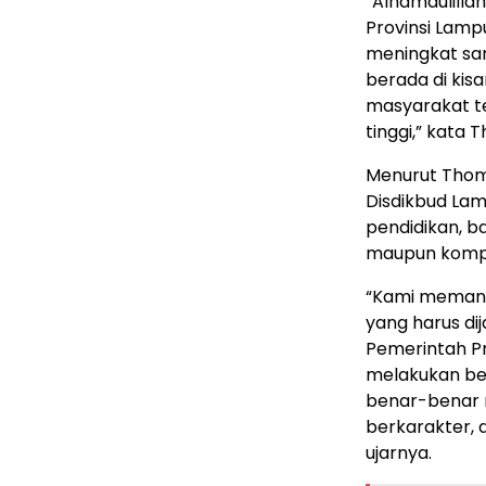
“Alhamdulilla
Provinsi Lamp
meningkat san
berada di kis
masyarakat t
tinggi,” kata 
Menurut Thoma
Disdikbud Lam
pendidikan, ba
maupun kompe
“Kami memand
yang harus di
Pemerintah Pr
melakukan be
benar-benar 
berkarakter, d
ujarnya.