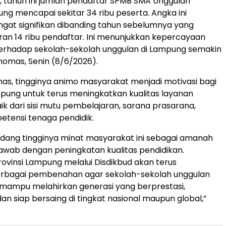
h, tahun ini jumlah pendaftar SPMB SMA Unggulan
ung mencapai sekitar 34 ribu peserta. Angka ini
gat signifikan dibanding tahun sebelumnya yang
aran 14 ribu pendaftar. Ini menunjukkan kepercayaan
erhadap sekolah-sekolah unggulan di Lampung semakin
Thomas, Senin (8/6/2026).
s, tingginya animo masyarakat menjadi motivasi bagi
pung untuk terus meningkatkan kualitas layanan
ik dari sisi mutu pembelajaran, sarana prasarana,
tensi tenaga pendidik.
ang tingginya minat masyarakat ini sebagai amanah
jawab dengan peningkatan kualitas pendidikan.
ovinsi Lampung melalui Disdikbud akan terus
rbagai pembenahan agar sekolah-sekolah unggulan
mampu melahirkan generasi yang berprestasi,
an siap bersaing di tingkat nasional maupun global,”