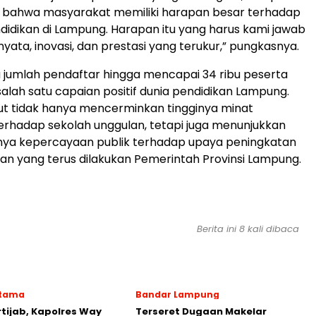
l bahwa masyarakat memiliki harapan besar terhadap
idikan di Lampung. Harapan itu yang harus kami jawab
yata, inovasi, dan prestasi yang terukur,” pungkasnya.
jumlah pendaftar hingga mencapai 34 ribu peserta
salah satu capaian positif dunia pendidikan Lampung.
ut tidak hanya mencerminkan tingginya minat
rhadap sekolah unggulan, tetapi juga menunjukkan
nya kepercayaan publik terhadap upaya peningkatan
an yang terus dilakukan Pemerintah Provinsi Lampung.
Berita ini 8 kali dibaca
Utama
Bandar Lampung
rtijab, Kapolres Way
Terseret Dugaan Makelar