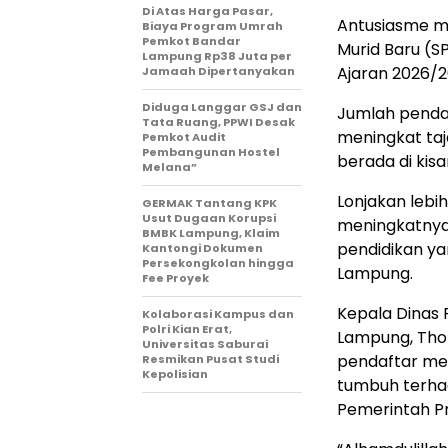
Di Atas Harga Pasar,
Antusiasme m
Biaya Program Umrah
Pemkot Bandar
Murid Baru (S
Lampung Rp38 Juta per
Ajaran 2026/2
Jamaah Dipertanyakan
Diduga Langgar GSJ dan
Jumlah pendaf
Tata Ruang, PPWI Desak
meningkat ta
Pemkot Audit
Pembangunan Hostel
berada di kisa
Melana”
Lonjakan lebih
GERMAK Tantang KPK
Usut Dugaan Korupsi
meningkatnya
BMBK Lampung, Klaim
pendidikan ya
Kantongi Dokumen
Persekongkolan hingga
Lampung.
Fee Proyek
Kepala Dinas 
Kolaborasi Kampus dan
Polri Kian Erat,
Lampung, Tho
Universitas Saburai
pendaftar me
Resmikan Pusat Studi
Kepolisian
tumbuh terha
Pemerintah Pr