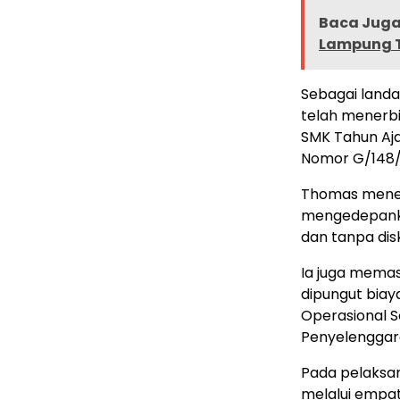
Baca Juga 
Lampung 
Sebagai landa
telah menerbi
SMK Tahun Aj
Nomor G/148/
Thomas meneg
mengedepankan
dan tanpa disk
Ia juga memas
dipungut biay
Operasional S
Penyelenggar
Pada pelaksan
melalui empat 