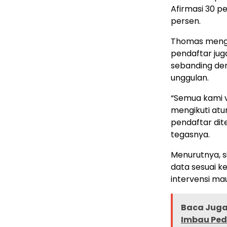
Afirmasi 30 pe
persen.
Thomas mengi
pendaftar jug
sebanding de
unggulan.
“Semua kami v
mengikuti atu
pendaftar dit
tegasnya.
Menurutnya, s
data sesuai k
intervensi ma
Baca Juga 
Imbau Ped