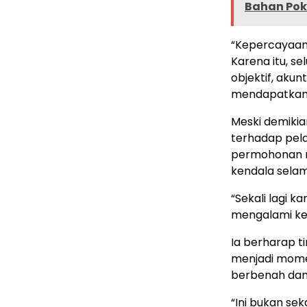
Bahan Po
“Kepercayaan 
Karena itu, s
objektif, aku
mendapatkan l
Meski demikia
terhadap pel
permohonan m
kendala sela
“Sekali lagi 
mengalami kes
Ia berharap t
menjadi mome
berbenah dan
“Ini bukan se