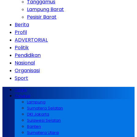
Tanggamus
Lampung Barat
Pesisir Barat
Berita
Profil
ADVERTORIAL
Politik
Pendidikan
Nasional
Organisasi
Sport
Home
Provinsi
Lampung
Sumatera Selatan
DKI Jakarta
Sulawesi Selatan
Banten
Sumatera Utara