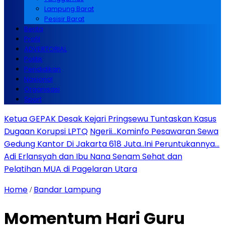
Lampung Barat
Pesisir Barat
Berita
Profil
ADVERTORIAL
Politik
Pendidikan
Nasional
Organisasi
Sport
Ketua GEPAK Desak Kejari Pringsewu Tuntaskan Kasus
Dugaan Korupsi LPTQ
Ngerii…Kominfo Pesawaran Sewa
Gedung Kantor Di Jakarta 618 Juta..Ini Peruntukannya…
Adi Erlansyah dan Ibu Nana Senam Sehat dan
Pelatihan MUA di Pagelaran Utara
Home
Bandar Lampung
/
Momentum Hari Guru