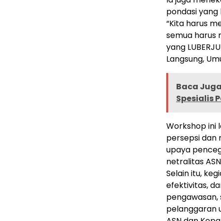
pondasi yang
“Kita harus m
semua harus 
yang LUBERJUR
Langsung, Umum
Baca Juga 
Spesialis
Workshop ini 
persepsi dan
upaya penceg
netralitas AS
Selain itu, ke
efektivitas, 
pengawasan, 
pelanggaran u
ASN dan Kepa