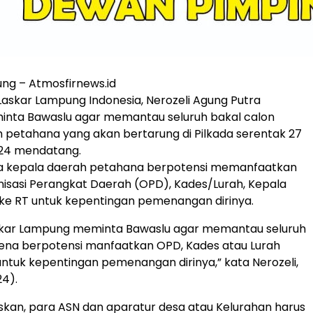
ng – Atmosfirnews.id
skar Lampung Indonesia, Nerozeli Agung Putra
nta Bawaslu agar memantau seluruh bakal calon
 petahana yang akan bertarung di Pilkada serentak 27
24 mendatang.
ra kepala daerah petahana berpotensi memanfaatkan
nisasi Perangkat Daerah (OPD), Kades/Lurah, Kepala
ke RT untuk kepentingan pemenangan dirinya.
askar Lampung meminta Bawaslu agar memantau seluruh
ena berpotensi manfaatkan OPD, Kades atau Lurah
untuk kepentingan pemenangan dirinya,” kata Nerozeli,
24).
kan, para ASN dan aparatur desa atau Kelurahan harus