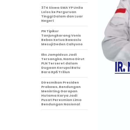
374 Siswa SMA YP Unila
Lolos ke Perguruan
Tinggi Dalam dan Luar
Negeri
PN Tipikor
Tanjungkarang Vonis
Bebas Ketua Bawaslu
Mesuji Deden Cahyono
Eks Jampidsus Jadi
Tersangka, Nama Dirut
PLN Terseret dalam
Dugaan Korupsi Batu
Bara Rp5 Triliun
Diresmikan Presiden
Prabowo, Bendungan
Meninting Garapan
Hutama Karya Jadi
Pusat Peresmian Lima
Bendungan Nasional