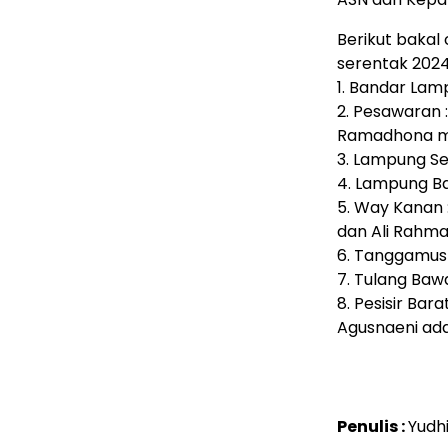
Berikut bakal
serentak 202
1. Bandar Lam
2. Pesawaran :
Ramadhona ma
3. Lampung S
4. Lampung Ba
5. Way Kanan 
dan Ali Rahma
6. Tanggamus 
7. Tulang Bawa
8. Pesisir Bar
Agusnaeni adala
Penulis :
Yudh