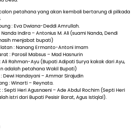
 calon petahana yang akan kembali bertarung di pilkada
4
pung : Eva Dwiana-Deddi Amrullah.
 Nanda Indira – Antonius M. Ali (suami Nanda, Dendi
sih menjabat bupati)
elatan : Nanang Ermanto-Antoni Imam
rat : Parosil Mabsus – Mad Hasnurin
: Ali Rahman-Ayu (Bupati Adipati Surya kakak dari Ayu,
n adalah petahana Wakil Bupati)
: Dewi Handayani – Ammar Sirajudin
ng : Winarti – Reynata.
at : Septi Heri Agusnaeni – Ade Abdul Rochim (Septi Heri
h istri dari Bupati Pesisir Barat, Agus Istiqlal).
i