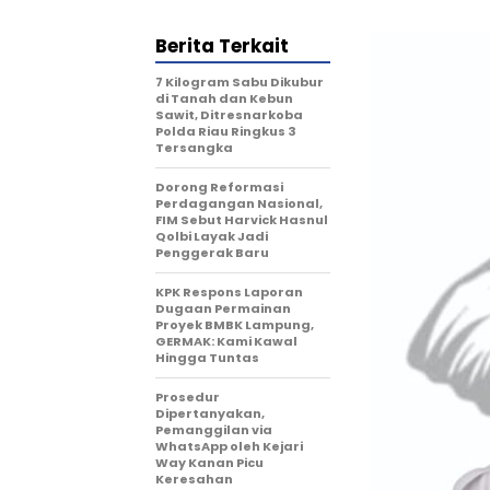
Berita Terkait
7 Kilogram Sabu Dikubur
di Tanah dan Kebun
Sawit, Ditresnarkoba
Polda Riau Ringkus 3
Tersangka
Dorong Reformasi
Perdagangan Nasional,
FIM Sebut Harvick Hasnul
Qolbi Layak Jadi
Penggerak Baru
KPK Respons Laporan
Dugaan Permainan
Proyek BMBK Lampung,
GERMAK: Kami Kawal
Hingga Tuntas
Prosedur
Dipertanyakan,
Pemanggilan via
WhatsApp oleh Kejari
Way Kanan Picu
Keresahan