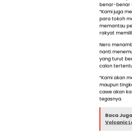
benar-benar ne
“Kami juga m
para tokoh ma
memantau pel
rakyat memilih
Nero menambah
nanti menemuk
yang turut b
calon tertentu
“Kami akan me
maupun tingk
cawe akan kam
tegasnya.
Baca Juga 
Volcanic L