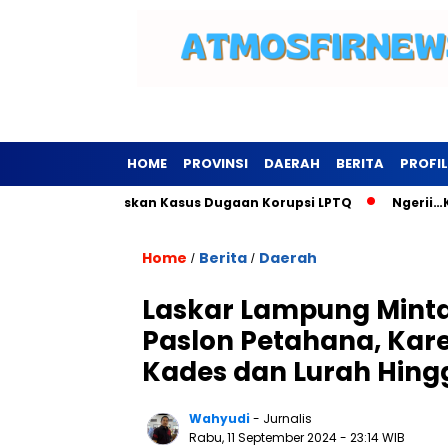
HOME
PROVINSI
DAERAH
BERITA
PROFIL
sewu Tuntaskan Kasus Dugaan Korupsi LPTQ
Ngerii…Kominfo 
Home
Berita
Daerah
/
/
Laskar Lampung Minta
Paslon Petahana, Kar
Kades dan Lurah Hing
Wahyudi
- Jurnalis
Rabu, 11 September 2024
- 23:14 WIB