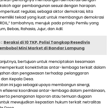
 kokoh agar pembangunan sesuai dengan harapan.
emperkuat regulasi, sebagai aktor demokrasi, kita
memiliki tekad yang kuat untuk membangun demokrasi
DIL,” tambahnya, merujuk pada prinsip Pemilu yang
, Bebas, Rahasia, Jujur, dan Adil.
:
Beraksi di 10 TKP, Polisi Tangkap Resedivis
 Pembobol Mini Market di Bandar Lampung
lanjutnya, bertujuan untuk menciptakan kesamaan
 memperkuat konektivitas antar-lembaga terkait dalam
ahan dan pengawasan terhadap pelanggaran
N dan Kepala Desa.
giatan ini juga sebagai upaya membangun sinergi,
dan efisiensi koordinasi antar-lembaga dalam pembinaan,
serta penanganan laporan atau temuan dugaan
ntuk mewujudkan kepastian hukum terkait netralitas
la Desa.