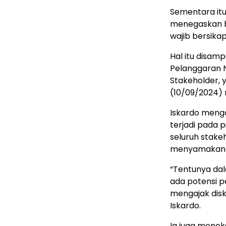
Sementara itu
menegaskan ba
wajib bersikap
Hal itu disa
Pelanggaran 
Stakeholder, 
(10/09/2024)
Iskardo menga
terjadi pada 
seluruh stake
menyamakan p
“Tentunya dal
ada potensi p
mengajak disk
Iskardo.
Ia juga mene