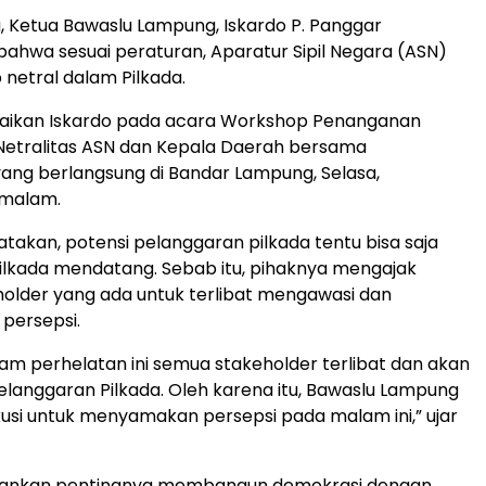
, Ketua Bawaslu Lampung, Iskardo P. Panggar
hwa sesuai peraturan, Aparatur Sipil Negara (ASN)
 netral dalam Pilkada.
mpaikan Iskardo pada acara Workshop Penanganan
Netralitas ASN dan Kepala Daerah bersama
yang berlangsung di Bandar Lampung, Selasa,
 malam.
takan, potensi pelanggaran pilkada tentu bisa saja
pilkada mendatang. Sebab itu, pihaknya mengajak
holder yang ada untuk terlibat mengawasi dan
ersepsi.
am perhelatan ini semua stakeholder terlibat dan akan
elanggaran Pilkada. Oleh karena itu, Bawaslu Lampung
usi untuk menyamakan persepsi pada malam ini,” ujar
kankan pentingnya membangun demokrasi dengan