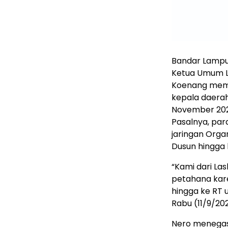
Bandar Lampu
Ketua Umum La
Koenang memi
kepala daerah
November 20
Pasalnya, pa
jaringan Orga
Dusun hingga 
“Kami dari L
petahana kar
hingga ke RT 
Rabu (11/9/20
Nero menegas