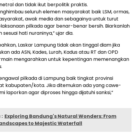
tral dan tidak ikut berpolitik praktis.
enghimbau seluruh elemen masyarakat baik LSM, ormas,
syarakat, awak media dan sebagainya untuk turut
aksanaan pilkada agar benar-benar bersih. Biarkanlah
 sesuai hati nuraninya,” ujar dia.
kan, Laskar Lampung tidak akan tinggal diam jika
an ada ASN, Kades, Lurah, Kadus atau RT dan OPD
ermain mengarahkan untuk kepentingan memenangkan
.
ngawal pilkada di Lampung baik tingkat provinsi
at kabupaten/kota. Jika ditemukan ada yang cawe-
i laporkan agar diproses hingga dijatuhi sanksi,”
:
Exploring Bandung's Natural Wonders: From
andscapes to Majestic Waterfall