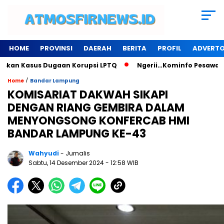
HOME
PROVINSI
DAERAH
BERITA
PROFIL
ADVERTO
Kasus Dugaan Korupsi LPTQ
Ngerii…Kominfo Pesawaran Sewa 
/
Home
Bandar Lampung
KOMISARIAT DAKWAH SIKAPI
DENGAN RIANG GEMBIRA DALAM
MENYONGSONG KONFERCAB HMI
BANDAR LAMPUNG KE-43
Wahyudi
- Jurnalis
Sabtu, 14 Desember 2024
- 12:58 WIB