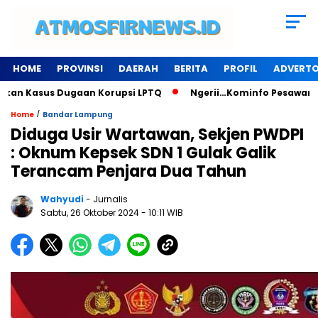
HOME
PROVINSI
DAERAH
BERITA
PROFIL
ADVERTO
sus Dugaan Korupsi LPTQ
Ngerii…Kominfo Pesawaran Sewa Ge
/
Home
Bandar Lampung
Diduga Usir Wartawan, Sekjen PWDPI
: Oknum Kepsek SDN 1 Gulak Galik
Terancam Penjara Dua Tahun
Wahyudi
- Jurnalis
Sabtu, 26 Oktober 2024
- 10:11 WIB