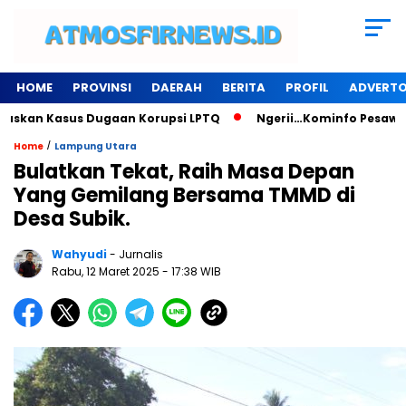
HOME
PROVINSI
DAERAH
BERITA
PROFIL
ADVERTO
n Kasus Dugaan Korupsi LPTQ
Ngerii…Kominfo Pesawaran Sew
/
Home
Lampung Utara
Bulatkan Tekat, Raih Masa Depan
Yang Gemilang Bersama TMMD di
Desa Subik.
Wahyudi
- Jurnalis
Rabu, 12 Maret 2025
- 17:38 WIB