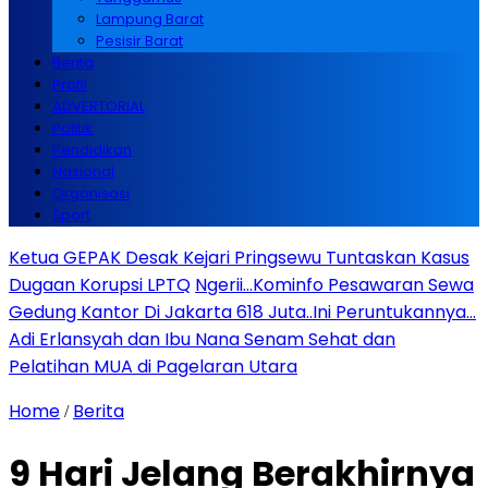
Lampung Barat
Pesisir Barat
Berita
Profil
ADVERTORIAL
Politik
Pendidikan
Nasional
Organisasi
Sport
Ketua GEPAK Desak Kejari Pringsewu Tuntaskan Kasus
Dugaan Korupsi LPTQ
Ngerii…Kominfo Pesawaran Sewa
Gedung Kantor Di Jakarta 618 Juta..Ini Peruntukannya…
Adi Erlansyah dan Ibu Nana Senam Sehat dan
Pelatihan MUA di Pagelaran Utara
Home
Berita
/
9 Hari Jelang Berakhirnya