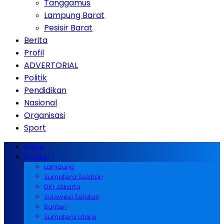
Tanggamus
Lampung Barat
Pesisir Barat
Berita
Profil
ADVERTORIAL
Politik
Pendidikan
Nasional
Organisasi
Sport
Home
Provinsi
Lampung
Sumatera Selatan
DKI Jakarta
Sulawesi Selatan
Banten
Sumatera Utara