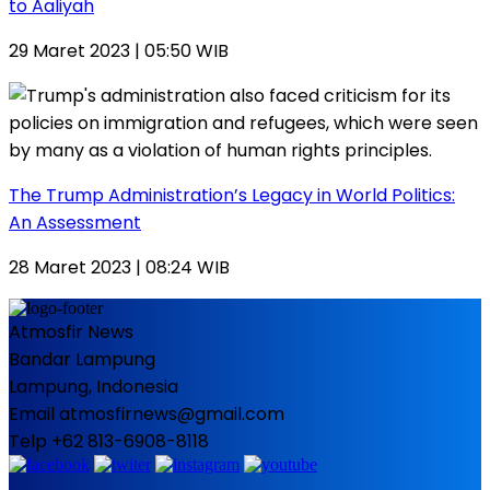
to Aaliyah
29 Maret 2023 | 05:50 WIB
The Trump Administration’s Legacy in World Politics:
An Assessment
28 Maret 2023 | 08:24 WIB
Atmosfir News
Bandar Lampung
Lampung, Indonesia
Email atmosfirnews@gmail.com
Telp +62 813-6908-8118