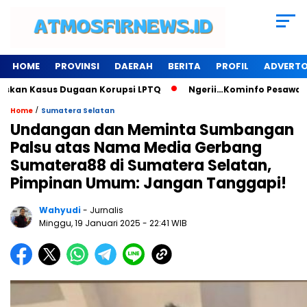
HOME
PROVINSI
DAERAH
BERITA
PROFIL
ADVERTO
n Kasus Dugaan Korupsi LPTQ
Ngerii…Kominfo Pesawaran Sew
/
Home
Sumatera Selatan
Undangan dan Meminta Sumbangan
Palsu atas Nama Media Gerbang
Sumatera88 di Sumatera Selatan,
Pimpinan Umum: Jangan Tanggapi!
Wahyudi
- Jurnalis
Minggu, 19 Januari 2025
- 22:41 WIB