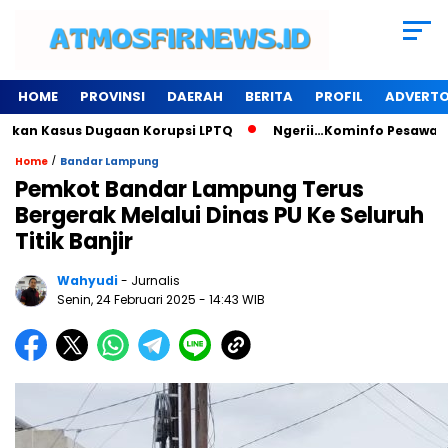
HOME
PROVINSI
DAERAH
BERITA
PROFIL
ADVERTO
Kasus Dugaan Korupsi LPTQ
Ngerii…Kominfo Pesawaran Sewa 
/
Home
Bandar Lampung
Pemkot Bandar Lampung Terus
Bergerak Melalui Dinas PU Ke Seluruh
Titik Banjir
Wahyudi
- Jurnalis
Senin, 24 Februari 2025
- 14:43 WIB