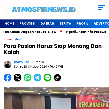
HOME
PROVINSI
DAERAH
BERITA
PROFIL
ADVERTO
Kasus Dugaan Korupsi LPTQ
Ngerii…Kominfo Pesawaran Sewa G
/
Home
Medan
Para Paslon Harus Siap Menang Dan
Kalah
Wahyudi
- Jurnalis
Senin, 28 Oktober 2024
- 16:42 WIB