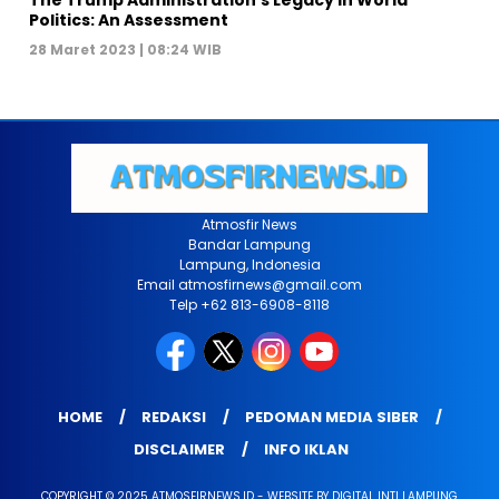
Politics: An Assessment
28 Maret 2023 | 08:24 WIB
Atmosfir News
Bandar Lampung
Lampung, Indonesia
Email atmosfirnews@gmail.com
Telp +62 813-6908-8118
HOME
REDAKSI
PEDOMAN MEDIA SIBER
DISCLAIMER
INFO IKLAN
COPYRIGHT © 2025 ATMOSFIRNEWS.ID - WEBSITE BY DIGITAL INTI LAMPUNG