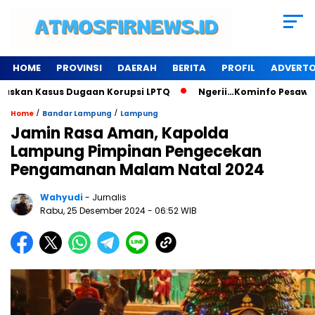
HOME
PROVINSI
DAERAH
BERITA
PROFIL
ADVERTO
n Kasus Dugaan Korupsi LPTQ
Ngerii…Kominfo Pesawaran Sew
/
/
Home
Bandar Lampung
Lampung
Jamin Rasa Aman, Kapolda
Lampung Pimpinan Pengecekan
Pengamanan Malam Natal 2024
Wahyudi
- Jurnalis
Rabu, 25 Desember 2024
- 06:52 WIB