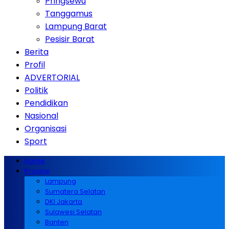
Pringsewu
Tanggamus
Lampung Barat
Pesisir Barat
Berita
Profil
ADVERTORIAL
Politik
Pendidikan
Nasional
Organisasi
Sport
Home
Provinsi
Lampung
Sumatera Selatan
DKI Jakarta
Sulawesi Selatan
Banten