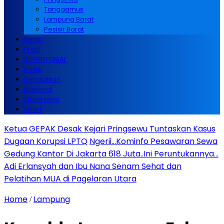
Tanggamus
Lampung Barat
Pesisir Barat
Berita
Profil
ADVERTORIAL
Politik
Pendidikan
Nasional
Organisasi
Sport
Ketua GEPAK Desak Kejari Pringsewu Tuntaskan Kasus
Dugaan Korupsi LPTQ
Ngerii…Kominfo Pesawaran Sewa
Gedung Kantor Di Jakarta 618 Juta..Ini Peruntukannya…
Adi Erlansyah dan Ibu Nana Senam Sehat dan
Pelatihan MUA di Pagelaran Utara
Home
Lampung
/