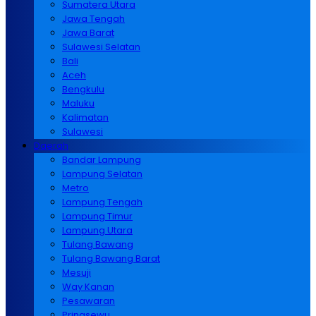
Sumatera Utara
Jawa Tengah
Jawa Barat
Sulawesi Selatan
Bali
Aceh
Bengkulu
Maluku
Kalimatan
Sulawesi
Daerah
Bandar Lampung
Lampung Selatan
Metro
Lampung Tengah
Lampung Timur
Lampung Utara
Tulang Bawang
Tulang Bawang Barat
Mesuji
Way Kanan
Pesawaran
Pringsewu