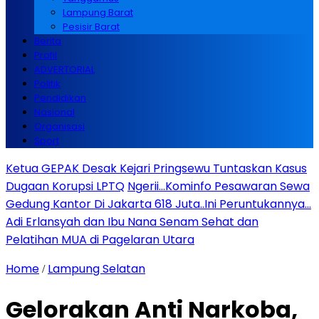
Lampung Barat
Pesisir Barat
Berita
Profil
ADVERTORIAL
Politik
Pendidikan
Nasional
Organisasi
Sport
Ketua GEPAK Desak Kejari Pringsewu Tuntaskan Kasus
Dugaan Korupsi LPTQ
Ngerii…Kominfo Pesawaran Sewa
Gedung Kantor Di Jakarta 618 Juta..Ini Peruntukannya…
Adi Erlansyah dan Ibu Nana Senam Sehat dan
Pelatihan MUA di Pagelaran Utara
Home
Lampung Selatan
/
Gelorakan Anti Narkoba,