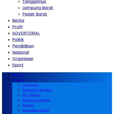
Tanggamus
Lampung Barat
Pesisir Barat
Berita
Profil
ADVERTORIAL
Politik
Pendidikan
Nasional
Organisasi
Sport
Home
Provinsi
Lampung
Sumatera Selatan
DKI Jakarta
Sulawesi Selatan
Banten
Sumatera Utara