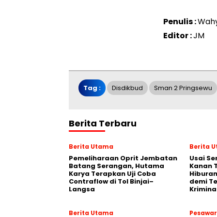
Penulis :
Wahy
Editor :
JM
Tag :
Disdikbud
Sman 2 Pringsewu
Berita Terbaru
Berita Utama
Berita 
Pemeliharaan Oprit Jembatan
Usai Se
Batang Serangan, Hutama
Kanan 
Karya Terapkan Uji Coba
Hiburan
Contraflow di Tol Binjai–
demi T
Langsa
Krimina
Berita Utama
Pesawa