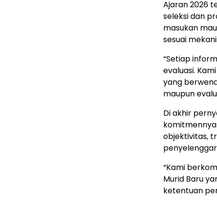
Ajaran 2026 t
seleksi dan pr
masukan maupu
sesuai mekani
“Setiap infor
evaluasi. Kam
yang berwenang
maupun evaluas
Di akhir pern
komitmennya un
objektivitas, 
penyelenggar
“Kami berkom
Murid Baru yan
ketentuan per