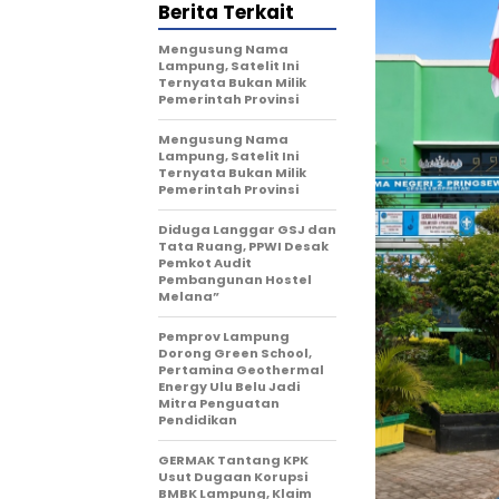
Berita Terkait
Mengusung Nama
Lampung, Satelit Ini
Ternyata Bukan Milik
Pemerintah Provinsi
Mengusung Nama
Lampung, Satelit Ini
Ternyata Bukan Milik
Pemerintah Provinsi
Diduga Langgar GSJ dan
Tata Ruang, PPWI Desak
Pemkot Audit
Pembangunan Hostel
Melana”
Pemprov Lampung
Dorong Green School,
Pertamina Geothermal
Energy Ulu Belu Jadi
Mitra Penguatan
Pendidikan
GERMAK Tantang KPK
Usut Dugaan Korupsi
BMBK Lampung, Klaim