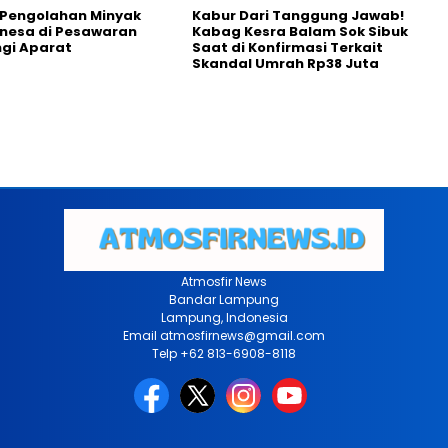
 Pengolahan Minyak
Kabur Dari Tanggung Jawab!
anesa di Pesawaran
Kabag Kesra Balam Sok Sibuk
ngi Aparat
Saat di Konfirmasi Terkait
Skandal Umrah Rp38 Juta
Atmosfir News
Bandar Lampung
Lampung, Indonesia
Email atmosfirnews@gmail.com
Telp +62 813-6908-8118