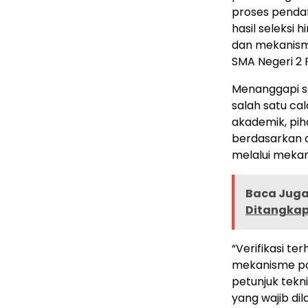
proses pendaf
hasil seleksi 
dan mekanisme
SMA Negeri 2 
Menanggapi s
salah satu cal
akademik, pih
berdasarkan a
melalui mekani
Baca Juga 
Ditangka
“Verifikasi t
mekanisme pa
petunjuk tekn
yang wajib di