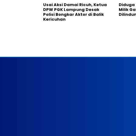
Usai Aksi Damai Ricuh, Ketua
Diduga
DPW PGK Lampung Desak
Milik G
Polisi Bongkar Aktor di Balik
Dilindu
Kericuhan