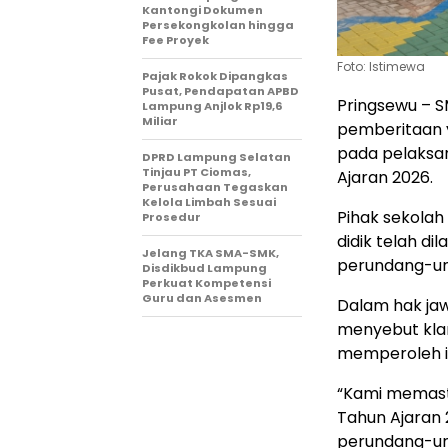
Kantongi Dokumen
Persekongkolan hingga
Fee Proyek
Foto: Istimewa
Pajak Rokok Dipangkas
Pusat, Pendapatan APBD
Pringsewu – S
Lampung Anjlok Rp19,6
Miliar
pemberitaan y
pada pelaksa
DPRD Lampung Selatan
Tinjau PT Ciomas,
Ajaran 2026.
Perusahaan Tegaskan
Kelola Limbah Sesuai
Pihak sekola
Prosedur
didik telah d
Jelang TKA SMA-SMK,
perundang-und
Disdikbud Lampung
Perkuat Kompetensi
Guru dan Asesmen
Dalam hak ja
menyebut klar
memperoleh in
“Kami memast
Tahun Ajaran 
perundang-und