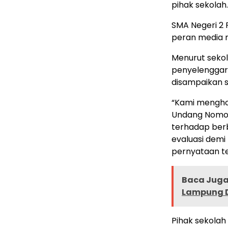
pihak sekolah.
SMA Negeri 2 
peran media m
Menurut sekol
penyelenggar
disampaikan s
“Kami mengho
Undang Nomor 
terhadap berb
evaluasi demi 
pernyataan te
Baca Juga 
Lampung D
Pihak sekola