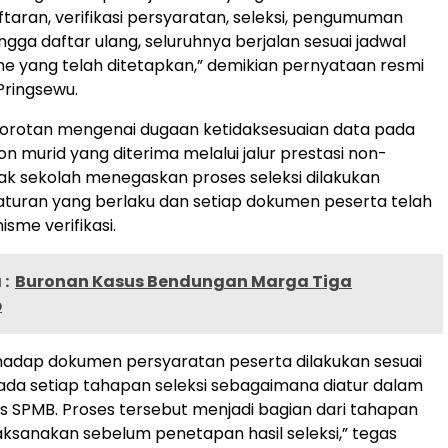
taran, verifikasi persyaratan, seleksi, pengumuman
hingga daftar ulang, seluruhnya berjalan sesuai jadwal
 yang telah ditetapkan,” demikian pernyataan resmi
Pringsewu.
orotan mengenai dugaan ketidaksesuaian data pada
on murid yang diterima melalui jalur prestasi non-
ak sekolah menegaskan proses seleksi dilakukan
turan yang berlaku dan setiap dokumen peserta telah
sme verifikasi.
:
Buronan Kasus Bendungan Marga Tiga
p
erhadap dokumen persyaratan peserta dilakukan sesuai
da setiap tahapan seleksi sebagaimana diatur dalam
is SPMB. Proses tersebut menjadi bagian dari tahapan
laksanakan sebelum penetapan hasil seleksi,” tegas