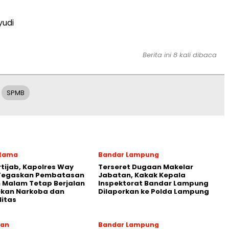
udi
Berita ini 8 kali dibaca
SPMB
Utama
Bandar Lampung
rtijab, Kapolres Way
Terseret Dugaan Makelar
Tegaskan Pembatasan
Jabatan, Kakak Kepala
 Malam Tetap Berjalan
Inspektorat Bandar Lampung
ekan Narkoba dan
Dilaporkan ke Polda Lampung
litas
ran
Bandar Lampung