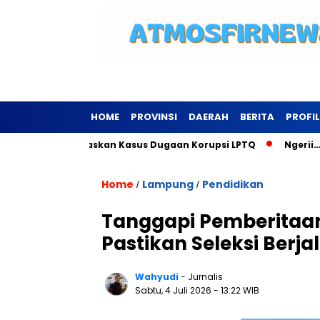
HOME
PROVINSI
DAERAH
BERITA
PROFIL
ngsewu Tuntaskan Kasus Dugaan Korupsi LPTQ
Ngerii…Kominf
Home
Lampung
Pendidikan
/
/
Tanggapi Pemberitaan
Pastikan Seleksi Berja
Wahyudi
- Jurnalis
Sabtu, 4 Juli 2026
- 13:22 WIB