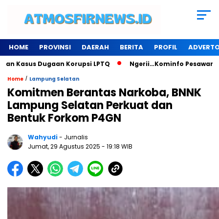
HOME
PROVINSI
DAERAH
BERITA
PROFIL
ADVERTO
 Dugaan Korupsi LPTQ
Ngerii…Kominfo Pesawaran Sewa Gedun
/
Home
Lampung Selatan
Komitmen Berantas Narkoba, BNNK
Lampung Selatan Perkuat dan
Bentuk Forkom P4GN
Wahyudi
- Jurnalis
Jumat, 29 Agustus 2025
- 19:18 WIB