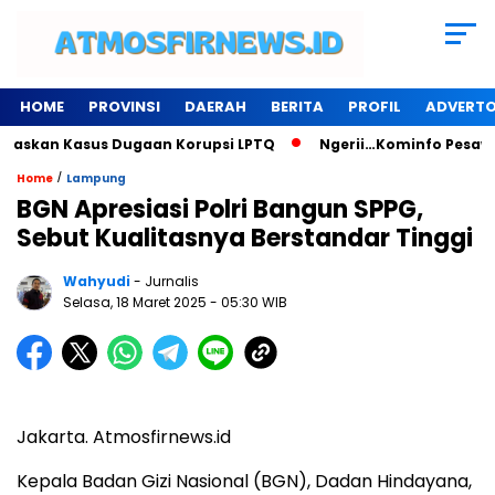
HOME
PROVINSI
DAERAH
BERITA
PROFIL
ADVERTO
askan Kasus Dugaan Korupsi LPTQ
Ngerii…Kominfo Pesawaran
/
Home
Lampung
BGN Apresiasi Polri Bangun SPPG,
Sebut Kualitasnya Berstandar Tinggi
Wahyudi
- Jurnalis
Selasa, 18 Maret 2025
- 05:30 WIB
Jakarta. Atmosfirnews.id
Kepala Badan Gizi Nasional (BGN), Dadan Hindayana,