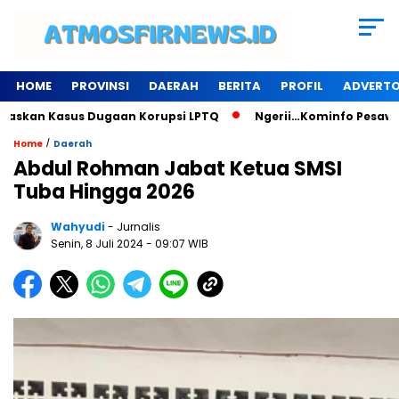
HOME
PROVINSI
DAERAH
BERITA
PROFIL
ADVERTO
kan Kasus Dugaan Korupsi LPTQ
Ngerii…Kominfo Pesawaran Se
/
Home
Daerah
Abdul Rohman Jabat Ketua SMSI
Tuba Hingga 2026
Wahyudi
- Jurnalis
Senin, 8 Juli 2024
- 09:07 WIB