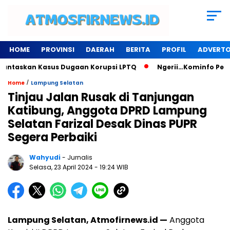
HOME
PROVINSI
DAERAH
BERITA
PROFIL
ADVERTO
untaskan Kasus Dugaan Korupsi LPTQ
Ngerii…Kominfo Pesawa
/
Home
Lampung Selatan
Tinjau Jalan Rusak di Tanjungan
Katibung, Anggota DPRD Lampung
Selatan Farizal Desak Dinas PUPR
Segera Perbaiki
Wahyudi
- Jurnalis
Selasa, 23 April 2024
- 19:24 WIB
Lampung Selatan, Atmofirnews.id —
Anggota