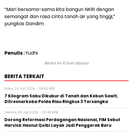
“Mari bersama-sama kita bangun NKRI dengan
semangat dan rasa cinta tanah air yang tinggi,”
pungkas Dandim.
Penulis :
Yudhi
Berita ini 10 kali dibaca
BERITA TERKAIT
Rabu, 29 Juli 2026 - 08:42 WIB
7 Kilogram Sabu Dikubur di Tanah dan Kebun Sawit,
Ditresnarkoba Polda Riau Ringkus 3 Tersangka
Selasa, 28 Juli 2026 - 22:46 WIB
Dorong Reformasi Perdagangan Nasional, FIM Sebut
Harvick Hasnul Qolbi Layak Jadi Penggerak Baru