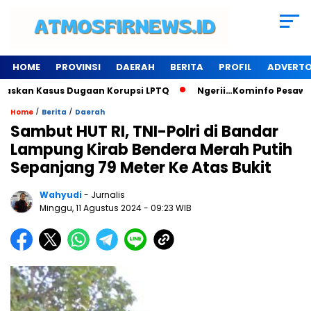
HOME
PROVINSI
DAERAH
BERITA
PROFIL
ADVERTO
n Kasus Dugaan Korupsi LPTQ
Ngerii…Kominfo Pesawaran Sew
/
/
Home
Berita
Daerah
Sambut HUT RI, TNI-Polri di Bandar
Lampung Kirab Bendera Merah Putih
Sepanjang 79 Meter Ke Atas Bukit
Wahyudi
- Jurnalis
Minggu, 11 Agustus 2024
- 09:23 WIB