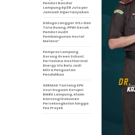
Pemkot Bandar
Lampung Rp38 Juta per
Jamaah Dipertanyakan
Diduga Langgar GSJ dan
Tata Ruang, PPWI Desak
Pemkot Audit
Pembangunan Hostel
Melana”
Pemprov Lampung
Dorong Green School,
Pertamina Geothermal
Energy Ulu Belu Jadi
Mitra Penguatan
Pendidikan
GERMAK Tantang KPK
Usut Dugaan Korupsi
BMBK Lampung, Klaim
Kantongi Dokumen
Persekongkolan hingga
Fee Proyek