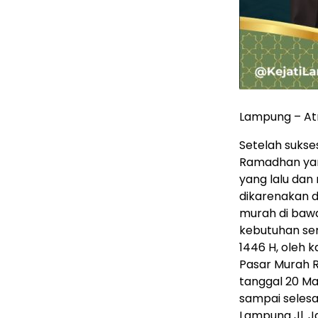
Lampung – At
Setelah suks
Ramadhan yan
yang lalu da
dikarenakan d
murah di baw
kebutuhan se
1446 H, oleh 
Pasar Murah 
tanggal 20 Ma
sampai selesa
Lampung Jl. J