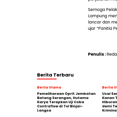
Semoga Pelak
Lampung mend
lancar dan m
ujar “Panitia
Penulis :
Reda
Berita Terbaru
Berita Utama
Berita 
Pemeliharaan Oprit Jembatan
Usai Se
Batang Serangan, Hutama
Kanan 
Karya Terapkan Uji Coba
Hiburan
Contraflow di Tol Binjai–
demi T
Langsa
Krimina