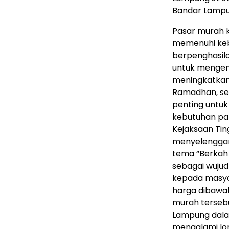
Bandar Lampu
Pasar murah k
memenuhi keb
berpenghasil
untuk mengend
meningkatkan
Ramadhan, seh
penting untu
kebutuhan pang
Kejaksaan Tin
menyelengga
tema “Berkah 
sebagai wujud
kepada masy
harga dibawah
murah terseb
Lampung dala
mengalami lon