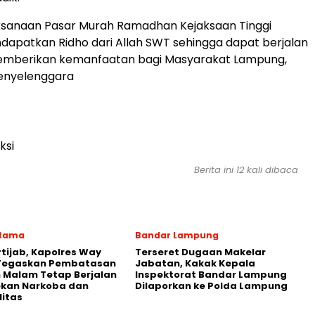
sanaan Pasar Murah Ramadhan Kejaksaan Tinggi
apatkan Ridho dari Allah SWT sehingga dapat berjalan
emberikan kemanfaatan bagi Masyarakat Lampung,
 Penyelenggara
ksi
Berita ini 12 kali dibaca
Utama
Bandar Lampung
rtijab, Kapolres Way
Terseret Dugaan Makelar
Tegaskan Pembatasan
Jabatan, Kakak Kepala
 Malam Tetap Berjalan
Inspektorat Bandar Lampung
ekan Narkoba dan
Dilaporkan ke Polda Lampung
litas