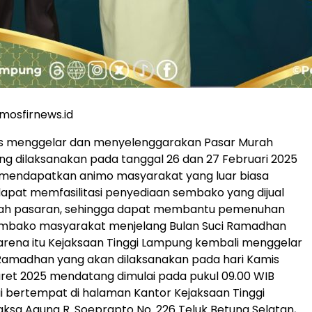
mosfirnews.id
es menggelar dan menyelenggarakan Pasar Murah
g dilaksanakan pada tanggal 26 dan 27 Februari 2025
n mendapatkan animo masyarakat yang luar biasa
apat memfasilitasi penyediaan sembako yang dijual
ah pasaran, sehingga dapat membantu pemenuhan
mbako masyarakat menjelang Bulan Suci Ramadhan
karena itu Kejaksaan Tinggi Lampung kembali menggelar
Ramadhan yang akan dilaksanakan pada hari Kamis
ret 2025 mendatang dimulai pada pukul 09.00 WIB
i bertempat di halaman Kantor Kejaksaan Tinggi
aksa Agung R. Soeprapto No. 226 Teluk Betung Selatan,