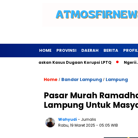
HOME
PROVINSI
DAERAH
BERITA
PROFIL
gsewu Tuntaskan Kasus Dugaan Korupsi LPTQ
Ngerii…Kominfo
Home
Bandar Lampung
Lampung
/
/
Pasar Murah Ramadhan
Lampung Untuk Masy
Wahyudi
- Jurnalis
Rabu, 19 Maret 2025
- 05:05 WIB