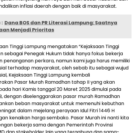
alikan inflasi daerah dengan baik di masyarakat.
:
Dana BOS dan PR Literasi Lampung: Saatnya
an Menjadi Prioritas
aan Tinggi Lampung mengatakan “Kejaksaan Tinggi
n sebagai Penegak Hukum tidak hanya fokus bekerja
n penanganan perkara, namun kami juga harus memiliki
sial terhadap masyarakat, oleh sebab itu sebagai wujud
sial, Kejaksaan Tinggi Lampung kembali
akan Pasar Murah Ramadhan tahap II yang akan
pada hari Kamis tanggal 20 Maret 2025 dimulai pada
WIB, dengan diselenggarakan pasar murah Ramadhan
ankan beban masyarakat untuk memenuhi kebuthan
eningat dalam mejelang perayaan Idul Fitri 1446 H
gan kenaikan harga sembako. Pasar Murah ini nanti kita
engan bekerja sama dengan Pemerintah Provinsi
D dan stakeholder lain yang tergabung dan sama-