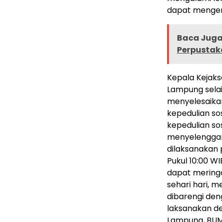
dapat mengend
Baca Juga 
Perpustaka
Kepala Kejaks
Lampung selai
menyelesaika
kepedulian so
kepedulian so
menyelenggar
dilaksanakan 
Pukul 10:00 
dapat mering
sehari hari, m
dibarengi den
laksanakan d
Lampung, BUM