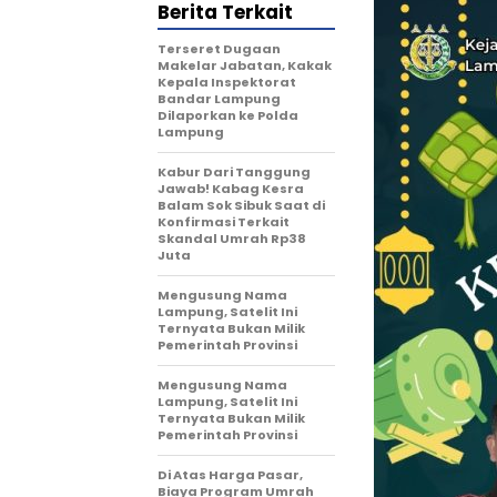
Berita Terkait
Terseret Dugaan
Makelar Jabatan, Kakak
Kepala Inspektorat
Bandar Lampung
Dilaporkan ke Polda
Lampung
Kabur Dari Tanggung
Jawab! Kabag Kesra
Balam Sok Sibuk Saat di
Konfirmasi Terkait
Skandal Umrah Rp38
Juta
Mengusung Nama
Lampung, Satelit Ini
Ternyata Bukan Milik
Pemerintah Provinsi
Mengusung Nama
Lampung, Satelit Ini
Ternyata Bukan Milik
Pemerintah Provinsi
Di Atas Harga Pasar,
Biaya Program Umrah