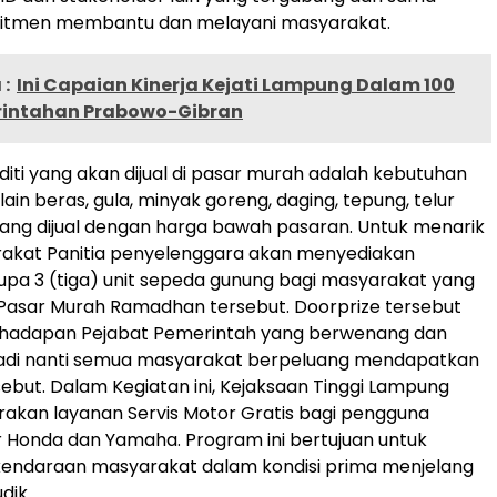
itmen membantu dan melayani masyarakat.
:
Ini Capaian Kinerja Kejati Lampung Dalam 100
rintahan Prabowo-Gibran
ti yang akan dijual di pasar murah adalah kebutuhan
ain beras, gula, minyak goreng, daging, tepung, telur
 yang dijual dengan harga bawah pasaran. Untuk menarik
akat Panitia penyelenggara akan menyediakan
upa 3 (tiga) unit sepeda gunung bagi masyarakat yang
 Pasar Murah Ramadhan tersebut. Doorprize tersebut
di hadapan Pejabat Pemerintah yang berwenang dan
jadi nanti semua masyarakat berpeluang mendapatkan
sebut. Dalam Kegiatan ini, Kejaksaan Tinggi Lampung
akan layanan Servis Motor Gratis bagi pengguna
 Honda dan Yamaha. Program ini bertujuan untuk
endaraan masyarakat dalam kondisi prima menjelang
dik.