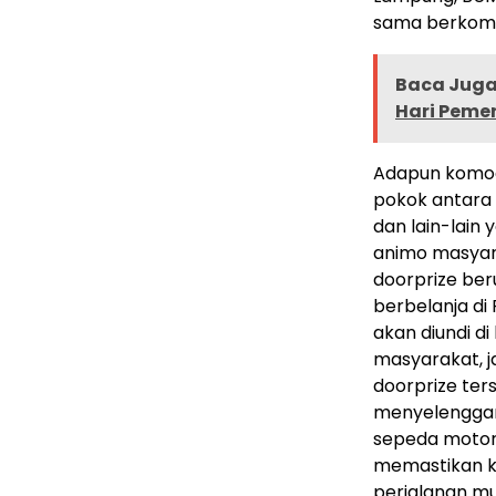
sama berkom
Baca Juga 
Hari Peme
Adapun komodi
pokok antara l
dan lain-lain
animo masyar
doorprize ber
berbelanja di
akan diundi 
masyarakat, 
doorprize ter
menyelenggar
sepeda motor
memastikan k
perjalanan mu