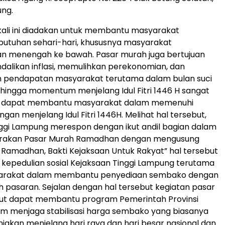
ng.
ali ini diadakan untuk membantu masyarakat
utuhan sehari-hari, khususnya masyarakat
an menengah ke bawah. Pasar murah juga bertujuan
alikan inflasi, memulihkan perekonomian, dan
 pendapatan masyarakat terutama dalam bulan suci
ingga momentum menjelang Idul Fitri 1446 H sangat
k dapat membantu masyarakat dalam memenuhi
an menjelang Idul Fitri 1446H. Melihat hal tersebut,
ggi Lampung merespon dengan ikut andil bagian dalam
rakan Pasar Murah Ramadhan dengan mengusung
Ramadhan, Bakti Kejaksaan Untuk Rakyat” hal tersebut
 kepedulian sosial Kejaksaan Tinggi Lampung terutama
arakat dalam membantu penyediaan sembako dengan
 pasaran. Sejalan dengan hal tersebut kegiatan pasar
ut dapat membantu program Pemerintah Provinsi
m menjaga stabilisasi harga sembako yang biasanya
jakan menjelang hari raya dan hari besar nasional dan