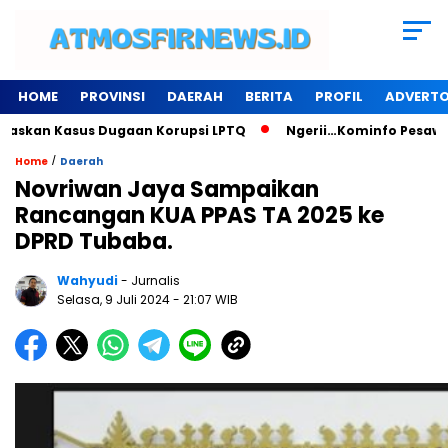
HOME
PROVINSI
DAERAH
BERITA
PROFIL
ADVERTO
n Kasus Dugaan Korupsi LPTQ
Ngerii…Kominfo Pesawaran Sew
/
Home
Daerah
Novriwan Jaya Sampaikan
Rancangan KUA PPAS TA 2025 ke
DPRD Tubaba.
Wahyudi
- Jurnalis
Selasa, 9 Juli 2024
- 21:07 WIB