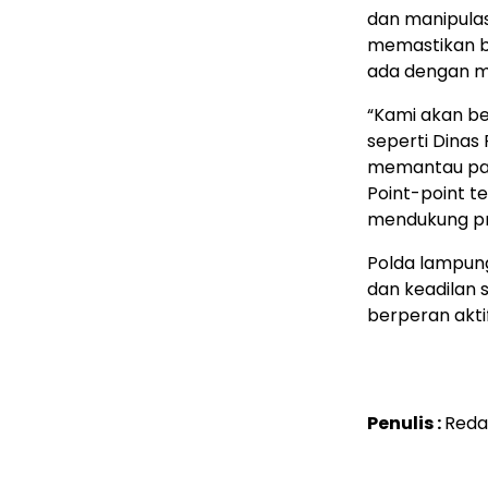
dan manipula
memastikan b
ada dengan m
“Kami akan ber
seperti Dinas
memantau pas
Point-point t
mendukung pr
Polda lampun
dan keadilan 
berperan akti
Penulis :
Reda