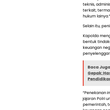
teknis, admin
terkait, term
hukum lainya.”
Selain itu, p
Kapolda mengi
bentuk tinda
keuangan nega
penyelenggar
Baca Juga 
Gepak: Ha
Pendidika
“Penekanan in
jajaran Polri
pemerintah, 