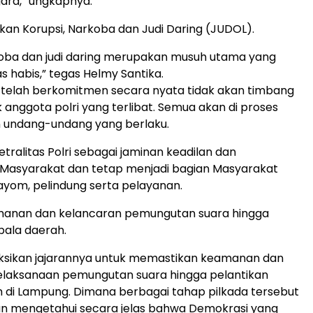
ara,” ungkapnya.
kan Korupsi, Narkoba dan Judi Daring (JUDOL).
koba dan judi daring merupakan musuh utama yang
s habis,” tegas Helmy Santika.
 telah berkomitmen secara nyata tidak akan timbang
k anggota polri yang terlibat. Semua akan di proses
n undang-undang yang berlaku.
etralitas Polri sebagai jaminan keadilan dan
Masyarakat dan tetap menjadi bagian Masyarakat
yom, pelindung serta pelayanan.
anan dan kelancaran pemungutan suara hingga
pala daerah.
uksikan jajarannya untuk memastikan keamanan dan
elaksanaan pemungutan suara hingga pelantikan
 di Lampung. Dimana berbagai tahap pilkada tersebut
 dan mengetahui secara jelas bahwa Demokrasi yang