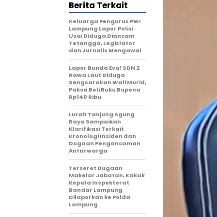
Berita Terkait
Keluarga Pengurus PWI
Lampung Lapor Polisi
Usai Diduga Diancam
Tetangga, Legislator
dan Jurnalis Mengawal
Lapor Bunda Eva! SDN 2
Rawa Laut Diduga
Sengsarakan Wali Murid,
Paksa Beli Buku Bupena
Rp140 Ribu
Lurah Tanjung Agung
Raya Sampaikan
Klarifikasi Terkait
Kronologi Insiden dan
Dugaan Pengancaman
Antarwarga
Terseret Dugaan
Makelar Jabatan, Kakak
Kepala Inspektorat
Bandar Lampung
Dilaporkan ke Polda
Lampung