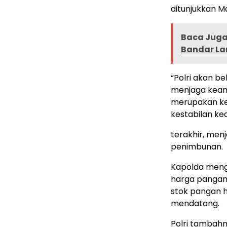
ditunjukkan M
Baca Juga 
Bandar La
“Polri akan be
menjaga keama
merupakan ke
kestabilan k
terakhir, men
penimbunan.
Kapolda mengi
harga pangan
stok pangan h
mendatang.
Polri tambah