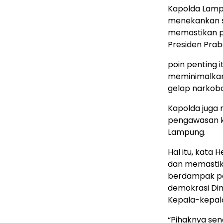
Kapolda Lampu
menekankan s
memastikan p
Presiden Prab
poin penting 
meminimalkan
gelap narkoba
Kapolda juga
pengawasan k
Lampung.
Hal itu, kata
dan memastik
berdampak pos
demokrasi Dim
Kepala-kepala
“Pihaknya sen