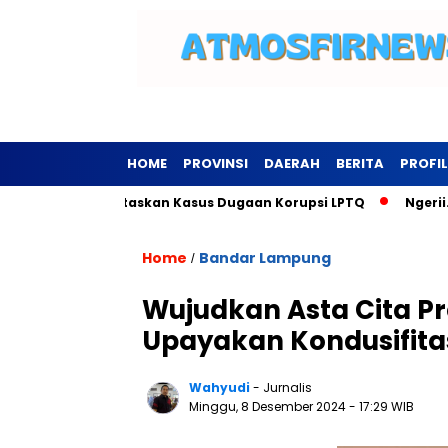
HOME
PROVINSI
DAERAH
BERITA
PROFIL
gsewu Tuntaskan Kasus Dugaan Korupsi LPTQ
Ngerii…Kominfo
Home
Bandar Lampung
/
Wujudkan Asta Cita P
Upayakan Kondusifita
Wahyudi
- Jurnalis
Minggu, 8 Desember 2024
- 17:29 WIB