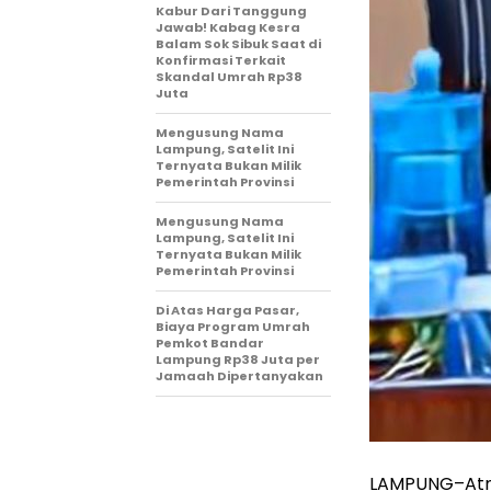
Kabur Dari Tanggung
Jawab! Kabag Kesra
Balam Sok Sibuk Saat di
Konfirmasi Terkait
Skandal Umrah Rp38
Juta
Mengusung Nama
Lampung, Satelit Ini
Ternyata Bukan Milik
Pemerintah Provinsi
Mengusung Nama
Lampung, Satelit Ini
Ternyata Bukan Milik
Pemerintah Provinsi
Di Atas Harga Pasar,
Biaya Program Umrah
Pemkot Bandar
Lampung Rp38 Juta per
Jamaah Dipertanyakan
LAMPUNG–Atmo