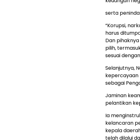
keuangan neg
serta peninda
“Korupsi, nar
harus ditumpa
Dan pihaknya
pilih, termasu
sesuai denga
Selanjutnya, N
kepercayaan 
sebagai Penga
Jaminan keam
pelantikan ke
Ia menginstr
kelancaran p
kepala daerah
telah dilalui