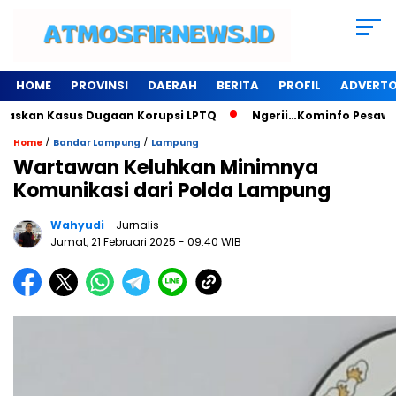
HOME
PROVINSI
DAERAH
BERITA
PROFIL
ADVERTO
an Kasus Dugaan Korupsi LPTQ
Ngerii…Kominfo Pesawaran Se
/
/
Home
Bandar Lampung
Lampung
Wartawan Keluhkan Minimnya
Komunikasi dari Polda Lampung
Wahyudi
- Jurnalis
Jumat, 21 Februari 2025
- 09:40 WIB