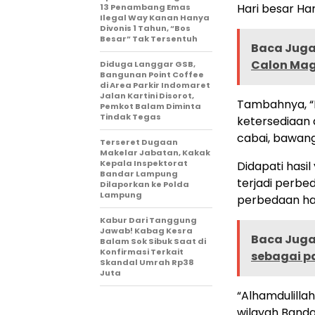
Hari besar Har
13 Penambang Emas
Ilegal Way Kanan Hanya
Divonis 1 Tahun, “Bos
Besar” Tak Tersentuh
Baca Juga 
Calon Maga
Diduga Langgar GSB,
Bangunan Point Coffee
di Area Parkir Indomaret
Jalan Kartini Disorot,
Tambahnya, “D
Pemkot Balam Diminta
Tindak Tegas
ketersediaan 
cabai, bawang
Terseret Dugaan
Makelar Jabatan, Kakak
Kepala Inspektorat
Didapati hasi
Bandar Lampung
terjadi perbe
Dilaporkan ke Polda
Lampung
perbedaan harg
Kabur Dari Tanggung
Jawab! Kabag Kesra
Baca Juga 
Balam Sok Sibuk Saat di
Konfirmasi Terkait
sebagai pa
Skandal Umrah Rp38
Juta
“Alhamdulilla
wilayah Banda