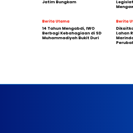
Jatim Bungkam
Legisla
Mengaw
Berita Utama
Berita 
14 Tahun Mengabdi, IWO
Dikaitk
Berbagi Kebahagiaan di SD
Lahan 
Muhammadiyah Bukit Duri
Marind
Peruba