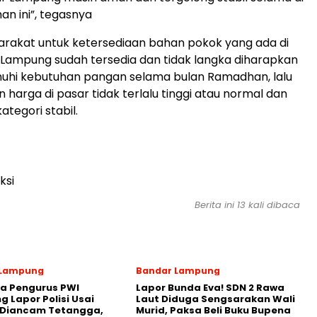
n ini”, tegasnya
rakat untuk ketersediaan bahan pokok yang ada di
Lampung sudah tersedia dan tidak langka diharapkan
hi kebutuhan pangan selama bulan Ramadhan, lalu
 harga di pasar tidak terlalu tinggi atau normal dan
tegori stabil.
ksi
Berita ini 13 kali dibaca
 Lampung
Bandar Lampung
a Pengurus PWI
Lapor Bunda Eva! SDN 2 Rawa
 Lapor Polisi Usai
Laut Diduga Sengsarakan Wali
 Diancam Tetangga,
Murid, Paksa Beli Buku Bupena