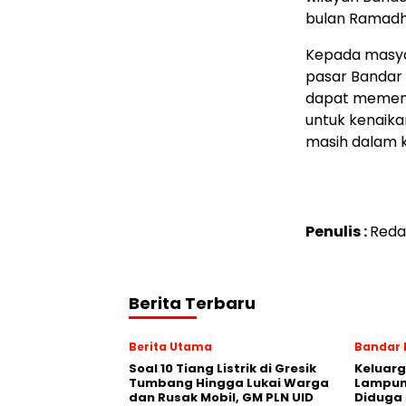
bulan Ramadha
Kepada masya
pasar Bandar 
dapat memenu
untuk kenaikan
masih dalam ka
Penulis :
Reda
Berita Terbaru
Berita Utama
Bandar
Soal 10 Tiang Listrik di Gresik
Keluarg
Tumbang Hingga Lukai Warga
Lampung
dan Rusak Mobil, GM PLN UID
Diduga