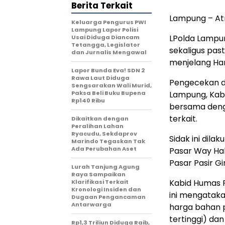
Berita Terkait
Lampung – At
Keluarga Pengurus PWI
Lampung Lapor Polisi
LPolda Lampun
Usai Diduga Diancam
Tetangga, Legislator
sekaligus pas
dan Jurnalis Mengawal
menjelang Hari
Lapor Bunda Eva! SDN 2
Rawa Laut Diduga
Pengecekan da
Sengsarakan Wali Murid,
Paksa Beli Buku Bupena
Lampung, Kab
Rp140 Ribu
bersama deng
terkait.
Dikaitkan dengan
Peralihan Lahan
Ryacudu, Sekdaprov
Sidak ini dila
Marindo Tegaskan Tak
Ada Perubahan Aset
Pasar Way Hal
Pasar Pasir Gi
Lurah Tanjung Agung
Raya Sampaikan
Kabid Humas P
Klarifikasi Terkait
Kronologi Insiden dan
ini mengataka
Dugaan Pengancaman
Antarwarga
harga bahan 
tertinggi) da
Rp1,3 Triliun Diduga Raib,