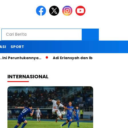
ASI
SPORT
i Peruntukannya…
Adi Erlansyah dan Ibu Nana Senam Sehat d
INTERNASIONAL