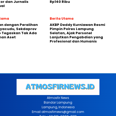
tor dan Jurnalis
Rp140 Ribu
al
Utama
Berita Utama
an dengan Peralihan
AKBP Deddy Kurniawan Resmi
Ryacudu, Sekdaprov
Pimpin Polres Lampung
o Tegaskan Tak Ada
Selatan, Ajak Personel
han Aset
Lanjutkan Pengabdian yang
Profesional dan Humanis
Atmosfir News
Bandar Lampung
Lampung, Indonesia
Email atmosfirnews@gmail.com