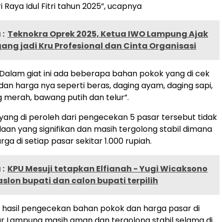
i Raya Idul Fitri tahun 2025”, ucapnya
:
Teknokra Oprek 2025, Ketua IWO Lampung Ajak
ng jadi Kru Profesional dan Cinta Organisasi
alam giat ini ada beberapa bahan pokok yang di cek
dan harga nya seperti beras, daging ayam, daging sapi,
 merah, bawang putih dan telur”.
l yang di peroleh dari pengecekan 5 pasar tersebut tidak
daan yang signifikan dan masih tergolong stabil dimana
a di setiap pasar sekitar 1.000 rupiah.
:
KPU Mesuji tetapkan Elfianah - Yugi Wicaksono
slon bupati dan calon bupati terpilih
h hasil pengecekan bahan pokok dan harga pasar di
r Lampung masih aman dan tergolong stabil selama di