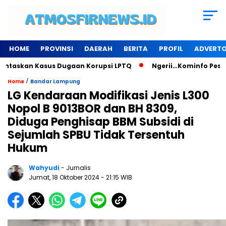
HOME
PROVINSI
DAERAH
BERITA
PROFIL
ADVERTO
skan Kasus Dugaan Korupsi LPTQ
Ngerii…Kominfo Pesawaran 
/
Home
Bandar Lampung
LG Kendaraan Modifikasi Jenis L300
Nopol B 9013BOR dan BH 8309,
Diduga Penghisap BBM Subsidi di
Sejumlah SPBU Tidak Tersentuh
Hukum
Wahyudi
- Jurnalis
Jumat, 18 Oktober 2024
- 21:15 WIB