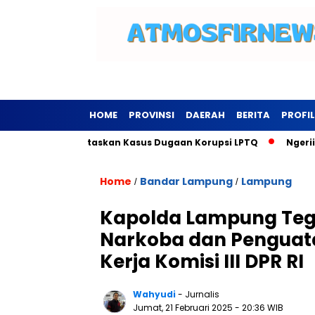
HOME
PROVINSI
DAERAH
BERITA
PROFIL
gsewu Tuntaskan Kasus Dugaan Korupsi LPTQ
Ngerii…Kominfo
Home
Bandar Lampung
Lampung
/
/
Kapolda Lampung Tega
Narkoba dan Penguat
Kerja Komisi III DPR RI
Wahyudi
- Jurnalis
Jumat, 21 Februari 2025
- 20:36 WIB