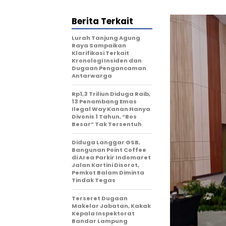
Berita Terkait
Lurah Tanjung Agung
Raya Sampaikan
Klarifikasi Terkait
Kronologi Insiden dan
Dugaan Pengancaman
Antarwarga
Rp1,3 Triliun Diduga Raib,
13 Penambang Emas
Ilegal Way Kanan Hanya
Divonis 1 Tahun, “Bos
Besar” Tak Tersentuh
Diduga Langgar GSB,
Bangunan Point Coffee
di Area Parkir Indomaret
Jalan Kartini Disorot,
Pemkot Balam Diminta
Tindak Tegas
Terseret Dugaan
Makelar Jabatan, Kakak
Kepala Inspektorat
Bandar Lampung