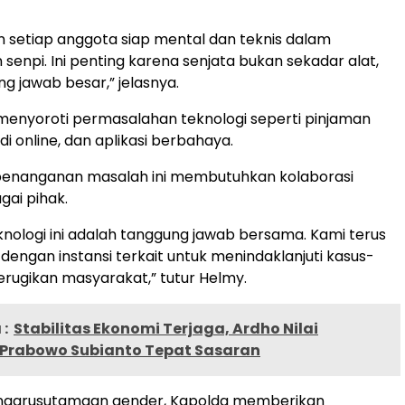
n setiap anggota siap mental dan teknis dalam
enpi. Ini penting karena senjata bukan sekadar alat,
g jawab besar,” jelasnya.
menyoroti permasalahan teknologi seperti pinjaman
judi online, dan aplikasi berbahaya.
penanganan masalah ini membutuhkan kolaborasi
ai pihak.
knologi ini adalah tanggung jawab bersama. Kami terus
 dengan instansi terkait untuk menindaklanjuti kasus-
rugikan masyarakat,” tutur Helmy.
:
Stabilitas Ekonomi Terjaga, Ardho Nilai
 Prabowo Subianto Tepat Sasaran
ngarusutamaan gender, Kapolda memberikan