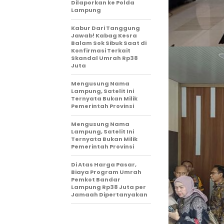
Dilaporkan ke Polda
Lampung
Kabur Dari Tanggung
Jawab! Kabag Kesra
Balam Sok Sibuk Saat di
Konfirmasi Terkait
Skandal Umrah Rp38
Juta
Mengusung Nama
Lampung, Satelit Ini
Ternyata Bukan Milik
Pemerintah Provinsi
Mengusung Nama
Lampung, Satelit Ini
Ternyata Bukan Milik
Pemerintah Provinsi
Di Atas Harga Pasar,
Biaya Program Umrah
Pemkot Bandar
Lampung Rp38 Juta per
Jamaah Dipertanyakan