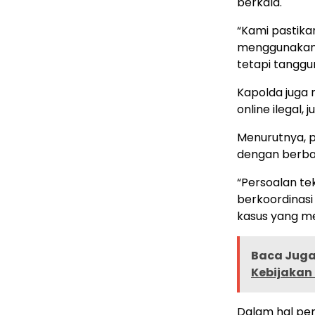
berkala.
“Kami pastika
menggunakan s
tetapi tanggun
Kapolda juga 
online ilegal, 
Menurutnya, 
dengan berbag
“Persoalan te
berkoordinasi
kasus yang me
Baca Juga 
Kebijakan
Dalam hal pe