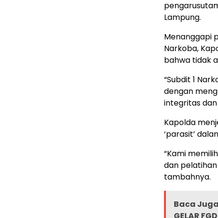
pengarusutama
Lampung.
Menanggapi pe
Narkoba, Kap
bahwa tidak a
“Subdit 1 Nark
dengan mengga
integritas dan
Kapolda menje
‘parasit’ dala
“Kami memilih
dan pelatihan
tambahnya.
Baca Juga 
GELAR FG