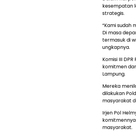
kesempatan le
strategis.
“Kami sudah 
Di masa depan
termasuk di wi
ungkapnya.
Komisi III DP
komitmen dan
Lampung.
Mereka menila
dilakukan Po
masyarakat de
Irjen Pol He
komitmennya 
masyarakat.