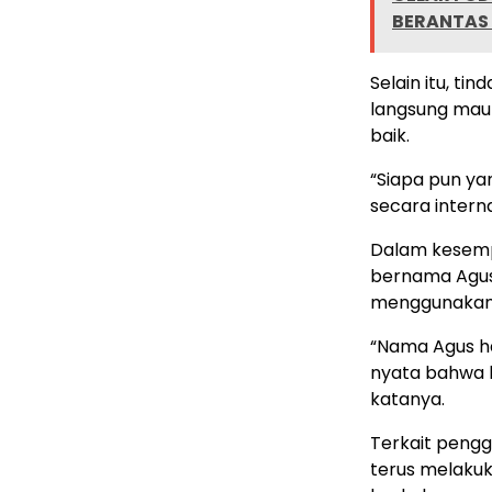
BERANTAS 
Selain itu, ti
langsung mau
baik.
“Siapa pun ya
secara intern
Dalam kesempa
bernama Agu
menggunakan
“Nama Agus ha
nyata bahwa k
katanya.
Terkait peng
terus melakuk